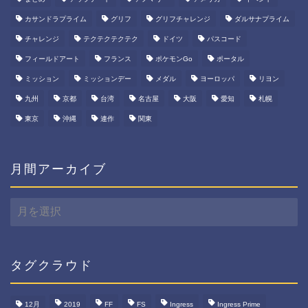
カサンドラプライム
グリフ
グリフチャレンジ
ダルサナプライム
チャレンジ
テクテクテクテク
ドイツ
パスコード
フィールドアート
フランス
ポケモンGo
ポータル
ミッション
ミッションデー
メダル
ヨーロッパ
リヨン
九州
京都
台湾
名古屋
大阪
愛知
札幌
東京
沖縄
連作
関東
月間アーカイブ
月
間
ア
ー
カ
タグクラウド
イ
ブ
12月
2019
FF
FS
Ingress
Ingress Prime