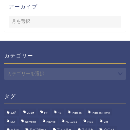
アーカイブ
カテゴリー
カ
テ
ゴ
リ
ー
タグ
12月
2019
FF
FS
Ingress
Ingress Prime
MD
Nemesis
Niantic
NL-1331
RES
Ver
まとめ
アップデート
アノマリー
アメリカ
イベント