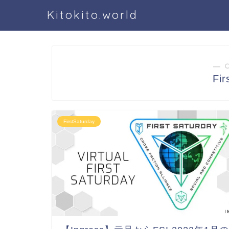
Kitokito.world
― 
Fir
FirstSaturday