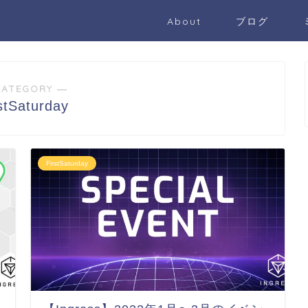
About
ブログ
CATEGORY ―
stSaturday
FirstSaturday