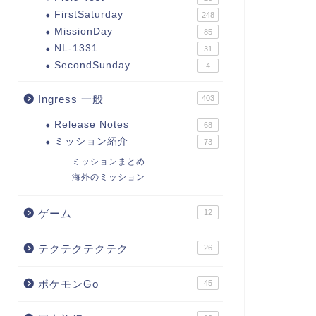
FirstSaturday
248
MissionDay
85
NL-1331
31
SecondSunday
4
Ingress 一般
403
Release Notes
68
ミッション紹介
73
ミッションまとめ
海外のミッション
ゲーム
12
テクテクテクテク
26
ポケモンGo
45