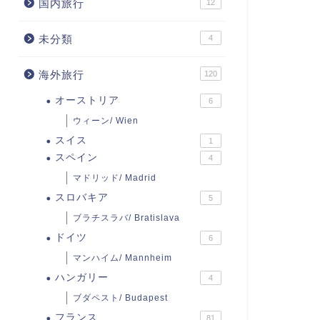
国内旅行
12
未分類
4
海外旅行
120
オーストリア
6
ウィーン/ Wien
スイス
1
スペイン
4
マドリッド/ Madrid
スロバキア
5
ブラチスラバ/ Bratislava
ドイツ
6
マンハイム/ Mannheim
ハンガリー
4
ブダペスト/ Budapest
フランス
81