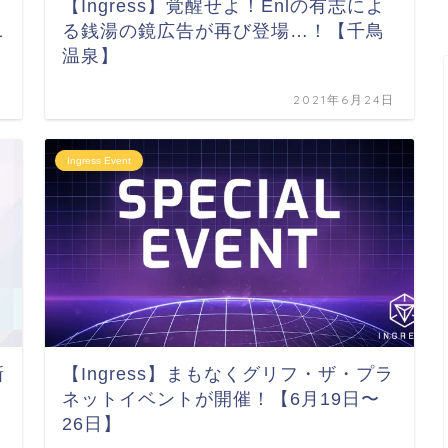
【Ingress】覚醒せよ！Enlの有志によ
1
る銭湯の鏡広告が再び登場…！【千鳥
温泉】
日
2021年6月24日
Ingress Event
新
【Ingress】まもなくグリフ・ザ・プラ
ネットイベントが開催！【6月19日〜
26日】