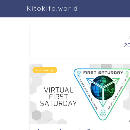
Kitokito.world
― 
2
FirstSaturday