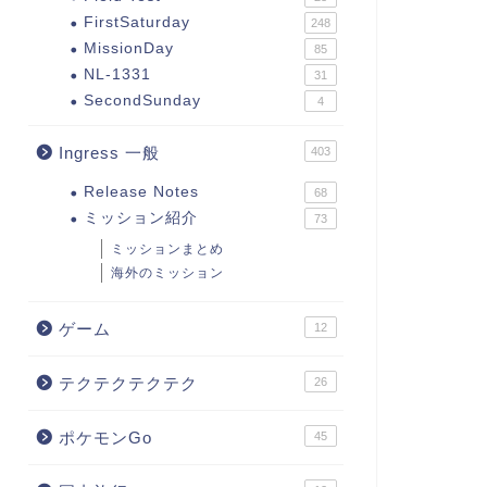
FirstSaturday
248
MissionDay
85
NL-1331
31
SecondSunday
4
Ingress 一般
403
Release Notes
68
ミッション紹介
73
ミッションまとめ
海外のミッション
ゲーム
12
テクテクテクテク
26
ポケモンGo
45