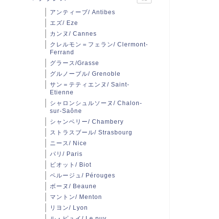
アンティーブ/ Antibes
エズ/ Eze
カンヌ/ Cannes
クレルモン＝フェラン/ Clermont-
Ferrand
グラース/Grasse
グルノーブル/ Grenoble
サン＝テティエンヌ/ Saint-
Etienne
シャロンシュルソーヌ/ Chalon-
sur-Saône
シャンベリー/ Chambery
ストラスブール/ Strasbourg
ニース/ Nice
パリ/ Paris
ビオット/ Biot
ペルージュ/ Pérouges
ボーヌ/ Beaune
マントン/ Menton
リヨン/ Lyon
ル・ピュイ/ Le puy