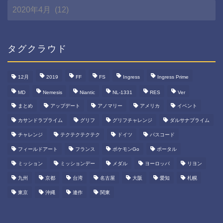
月
間
ア
ー
カ
タグクラウド
イ
ブ
12月
2019
FF
FS
Ingress
Ingress Prime
MD
Nemesis
Niantic
NL-1331
RES
Ver
まとめ
アップデート
アノマリー
アメリカ
イベント
カサンドラプライム
グリフ
グリフチャレンジ
ダルサナプライム
チャレンジ
テクテクテクテク
ドイツ
パスコード
フィールドアート
フランス
ポケモンGo
ポータル
ミッション
ミッションデー
メダル
ヨーロッパ
リヨン
九州
京都
台湾
名古屋
大阪
愛知
札幌
東京
沖縄
連作
関東