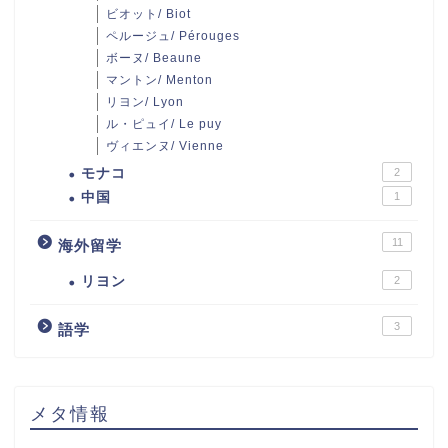
ビオット/ Biot
ペルージュ/ Pérouges
ボーヌ/ Beaune
マントン/ Menton
リヨン/ Lyon
ル・ピュイ/ Le puy
ヴィエンヌ/ Vienne
モナコ
2
中国
1
11
海外留学
リヨン
2
3
語学
メタ情報