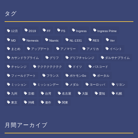
リ
ー
タグ
12月
2019
FF
FS
Ingress
Ingress Prime
MD
Nemesis
Niantic
NL-1331
RES
Ver
まとめ
アップデート
アノマリー
アメリカ
イベント
カサンドラプライム
グリフ
グリフチャレンジ
ダルサナプライム
チャレンジ
テクテクテクテク
ドイツ
パスコード
フィールドアート
フランス
ポケモンGo
ポータル
ミッション
ミッションデー
メダル
ヨーロッパ
リヨン
九州
京都
台湾
名古屋
大阪
愛知
札幌
東京
沖縄
連作
関東
月間アーカイブ