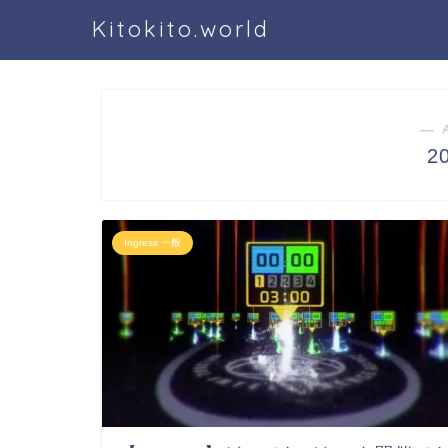
Kitokito.world
― 
2
Ingress 一般