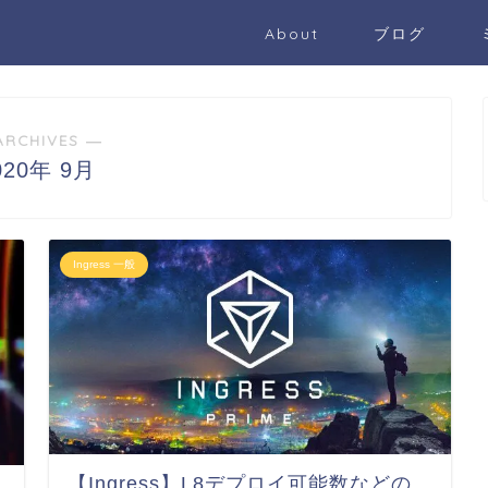
About
ブログ
ARCHIVES ―
020年 9月
Ingress 一般
【Ingress】L8デプロイ可能数などの