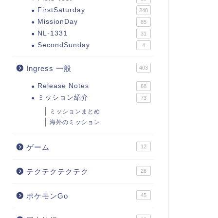
FirstSaturday
248
MissionDay
85
NL-1331
31
SecondSunday
4
Ingress 一般
403
Release Notes
68
ミッション紹介
73
ミッションまとめ
海外のミッション
ゲーム
12
テクテクテクテク
26
ポケモンGo
45