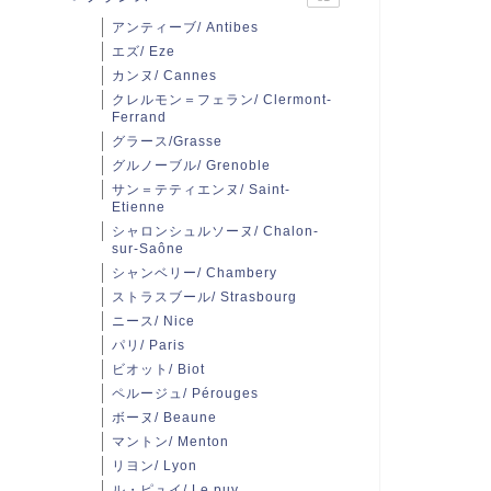
アンティーブ/ Antibes
エズ/ Eze
カンヌ/ Cannes
クレルモン＝フェラン/ Clermont-
Ferrand
グラース/Grasse
グルノーブル/ Grenoble
サン＝テティエンヌ/ Saint-
Etienne
シャロンシュルソーヌ/ Chalon-
sur-Saône
シャンベリー/ Chambery
ストラスブール/ Strasbourg
ニース/ Nice
パリ/ Paris
ビオット/ Biot
ペルージュ/ Pérouges
ボーヌ/ Beaune
マントン/ Menton
リヨン/ Lyon
ル・ピュイ/ Le puy