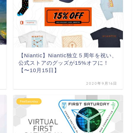
【Niantic】Niantic独立５周年を祝い、
公式ストアのグッズが15%オフに！
【〜10月15日】
日
2020年9月16日
FirstSaturday