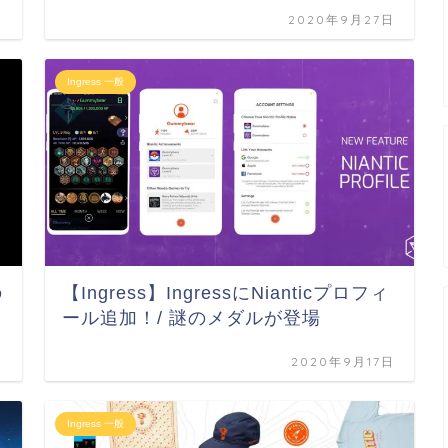
日
2020年9月27日
Ingress 一般
の
【Ingress】IngressにNianticプロフィ
ール追加！/ 謎のメダルが登場
日
2020年9月17日
Ingress 一般