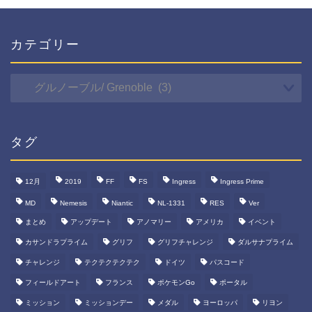
カテゴリー
カ
テ
ゴ
リ
ー
タグ
12月
2019
FF
FS
Ingress
Ingress Prime
MD
Nemesis
Niantic
NL-1331
RES
Ver
まとめ
アップデート
アノマリー
アメリカ
イベント
カサンドラプライム
グリフ
グリフチャレンジ
ダルサナプライム
チャレンジ
テクテクテクテク
ドイツ
パスコード
フィールドアート
フランス
ポケモンGo
ポータル
ミッション
ミッションデー
メダル
ヨーロッパ
リヨン