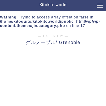
Kitokito.world
Warning
: Trying to access array offset on false in
/home/kitoquito/kitokito.world/public_html/wp/wp-
content/themes/jin/category.php
on line
17
― CATEGORY ―
グルノーブル/ Grenoble