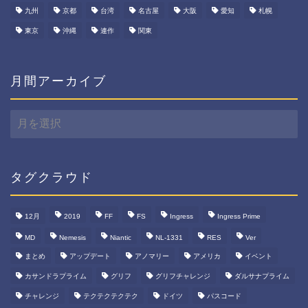
九州
京都
台湾
名古屋
大阪
愛知
札幌
東京
沖縄
連作
関東
月間アーカイブ
月
間
ア
ー
カ
タグクラウド
イ
ブ
12月
2019
FF
FS
Ingress
Ingress Prime
MD
Nemesis
Niantic
NL-1331
RES
Ver
まとめ
アップデート
アノマリー
アメリカ
イベント
カサンドラプライム
グリフ
グリフチャレンジ
ダルサナプライム
チャレンジ
テクテクテクテク
ドイツ
パスコード