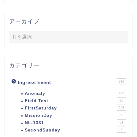
アーカイブ
カテゴリー
790
Ingress Event
Anomaly
189
Field Test
23
FirstSaturday
248
MissionDay
85
NL-1331
31
SecondSunday
4