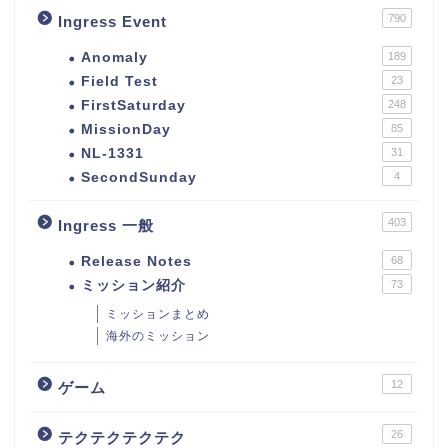
790
Ingress Event
Anomaly
189
Field Test
23
FirstSaturday
248
MissionDay
85
NL-1331
31
SecondSunday
4
403
Ingress 一般
Release Notes
68
ミッション紹介
73
ミッションまとめ
海外のミッション
12
ゲーム
26
テクテクテクテク