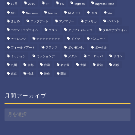
12月
2019
FF
FS
Ingress
Ingress Prime
MD
Nemesis
Niantic
NL-1331
RES
Ver
まとめ
アップデート
アノマリー
アメリカ
イベント
カサンドラプライム
グリフ
グリフチャレンジ
ダルサナプライム
チャレンジ
テクテクテクテク
ドイツ
パスコード
フィールドアート
フランス
ポケモンGo
ポータル
ミッション
ミッションデー
メダル
ヨーロッパ
リヨン
九州
京都
台湾
名古屋
大阪
愛知
札幌
東京
沖縄
連作
関東
月間アーカイブ
月
間
ア
ー