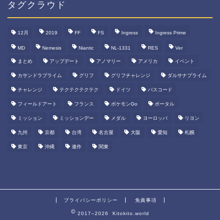
カ
タグクラウド
イ
ブ
12月
2019
FF
FS
Ingress
Ingress Prime
MD
Nemesis
Niantic
NL-1331
RES
Ver
まとめ
アップデート
アノマリー
アメリカ
イベント
カサンドラプライム
グリフ
グリフチャレンジ
ダルサナプライム
チャレンジ
テクテクテクテク
ドイツ
パスコード
フィールドアート
フランス
ポケモンGo
ポータル
ミッション
ミッションデー
メダル
ヨーロッパ
リヨン
九州
京都
台湾
名古屋
大阪
愛知
札幌
東京
沖縄
連作
関東
プライバシーポリシー
免責事項
2017–2026 Kitokito.world