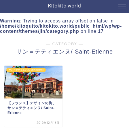
Kitokito.world
Warning
: Trying to access array offset on false in
/home/kitoquito/kitokito.world/public_html/wp/wp-
content/themes/jin/category.php
on line
17
― CATEGORY ―
サン＝テティエンヌ/ Saint-Etienne
サン＝テティエンヌ/ Saint-Etienne
【フランス】デザインの街、
サン＝テティエンヌ/ Saint-
Étienne
2017年12月16日