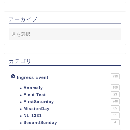
アーカイブ
カテゴリー
790
Ingress Event
Anomaly
189
Field Test
23
FirstSaturday
248
MissionDay
85
NL-1331
31
SecondSunday
4