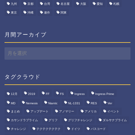
九州
京都
台湾
名古屋
大阪
愛知
札幌
東京
沖縄
連作
関東
月間アーカイブ
月
間
ア
ー
カ
タグクラウド
イ
ブ
12月
2019
FF
FS
Ingress
Ingress Prime
MD
Nemesis
Niantic
NL-1331
RES
Ver
まとめ
アップデート
アノマリー
アメリカ
イベント
カサンドラプライム
グリフ
グリフチャレンジ
ダルサナプライム
チャレンジ
テクテクテクテク
ドイツ
パスコード