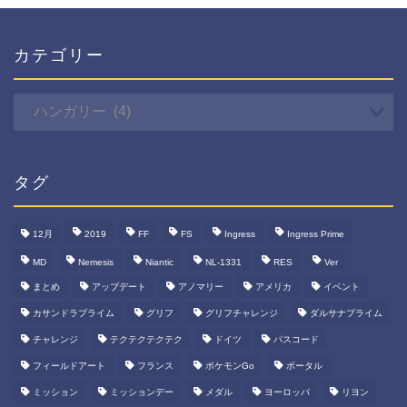
カテゴリー
カ
テ
ゴ
リ
ー
タグ
12月
2019
FF
FS
Ingress
Ingress Prime
MD
Nemesis
Niantic
NL-1331
RES
Ver
まとめ
アップデート
アノマリー
アメリカ
イベント
カサンドラプライム
グリフ
グリフチャレンジ
ダルサナプライム
チャレンジ
テクテクテクテク
ドイツ
パスコード
フィールドアート
フランス
ポケモンGo
ポータル
ミッション
ミッションデー
メダル
ヨーロッパ
リヨン