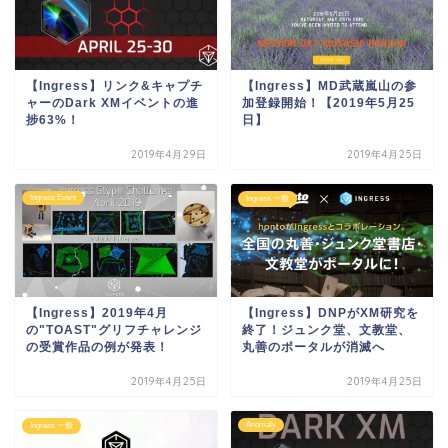
【Ingress】リンク&キャプチ
【Ingress】MD武蔵嵐山の参
ャーのDark XMイベントの進
加登録開始！【2019年5月25
捗63%！
日】
2019年4月29日
2019年4月25日
Ingress Event
Ingress 一般
【Ingress】2019年4月
【Ingress】DNPがXM研究を
の"TOAST"グリフチャレンジ
終了！ジュンク堂、文教堂、
の受賞作品の例が発表！
丸善のポータルが消滅へ
2019年4月25日
2019年4月25日
Anomaly
Ingress 一般