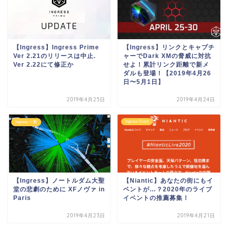
【Ingress】Ingress Prime
【Ingress】リンクとキャプチ
Ver 2.21のリリースは中止.
ャーでDark XMの脅威に対抗
Ver 2.22にて修正か
せよ！累計リンク距離で新メ
ダルも登場！【2019年4月26
日〜5月1日】
2019年4月25日
2019年4月24日
Ingress Event
Ingress 一般
【Ingress】ノートルダム大聖
【Niantic】あなたの街にもイ
堂の悲劇のために XFノヴァ in
ベントが…？2020年のライブ
Paris
イベントの推薦募集！
2019年4月23日
2019年4月21日