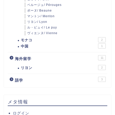
ペルージュ/ Pérouges
ボーヌ/ Beaune
マントン/ Menton
リヨン/ Lyon
ル・ピュイ/ Le puy
ヴィエンヌ/ Vienne
モナコ
2
中国
1
11
海外留学
リヨン
2
3
語学
メタ情報
ログイン