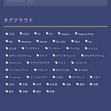
間
ア
ー
カ
タグクラウド
イ
ブ
12月
2019
FF
FS
Ingress
Ingress Prime
MD
Nemesis
Niantic
NL-1331
RES
Ver
まとめ
アップデート
アノマリー
アメリカ
イベント
カサンドラプライム
グリフ
グリフチャレンジ
ダルサナプライム
チャレンジ
テクテクテクテク
ドイツ
パスコード
フィールドアート
フランス
ポケモンGo
ポータル
ミッション
ミッションデー
メダル
ヨーロッパ
リヨン
九州
京都
台湾
名古屋
大阪
愛知
札幌
東京
沖縄
連作
関東