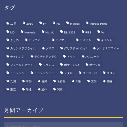
リ
ー
タグ
12月
2019
FF
FS
Ingress
Ingress Prime
MD
Nemesis
Niantic
NL-1331
RES
Ver
まとめ
アップデート
アノマリー
アメリカ
イベント
カサンドラプライム
グリフ
グリフチャレンジ
ダルサナプライム
チャレンジ
テクテクテクテク
ドイツ
パスコード
フィールドアート
フランス
ポケモンGo
ポータル
ミッション
ミッションデー
メダル
ヨーロッパ
リヨン
九州
京都
台湾
名古屋
大阪
愛知
札幌
東京
沖縄
連作
関東
月間アーカイブ
月