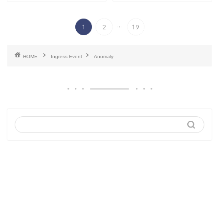
...
1
2
19
HOME
Ingress Event
Anomaly