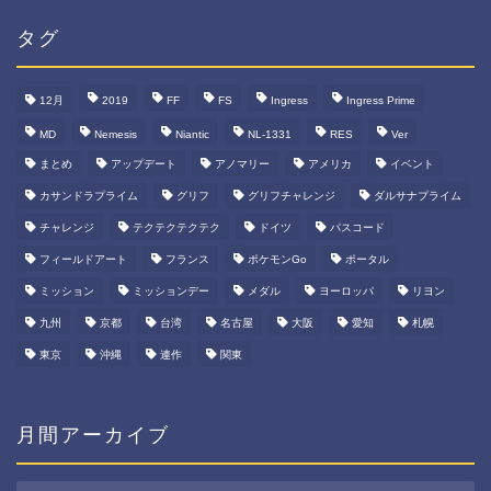
リ
タグ
ー
12月
2019
FF
FS
Ingress
Ingress Prime
MD
Nemesis
Niantic
NL-1331
RES
Ver
まとめ
アップデート
アノマリー
アメリカ
イベント
カサンドラプライム
グリフ
グリフチャレンジ
ダルサナプライム
チャレンジ
テクテクテクテク
ドイツ
パスコード
フィールドアート
フランス
ポケモンGo
ポータル
ミッション
ミッションデー
メダル
ヨーロッパ
リヨン
九州
京都
台湾
名古屋
大阪
愛知
札幌
東京
沖縄
連作
関東
月間アーカイブ
月