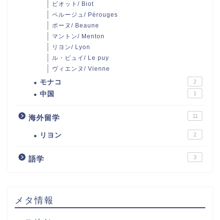
ビオット/ Biot
ペルージュ/ Pérouges
ボーヌ/ Beaune
マントン/ Menton
リヨン/ Lyon
ル・ピュイ/ Le puy
ヴィエンヌ/ Vienne
モナコ
2
中国
1
11
海外留学
リヨン
2
3
語学
メタ情報