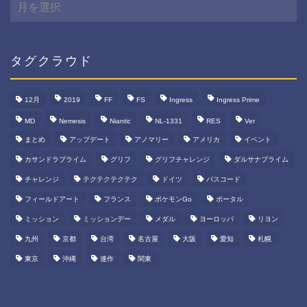
間
ア
ー
カ
タグクラウド
イ
ブ
12月
2019
FF
FS
Ingress
Ingress Prime
MD
Nemesis
Niantic
NL-1331
RES
Ver
まとめ
アップデート
アノマリー
アメリカ
イベント
カサンドラプライム
グリフ
グリフチャレンジ
ダルサナプライム
チャレンジ
テクテクテクテク
ドイツ
パスコード
フィールドアート
フランス
ポケモンGo
ポータル
ミッション
ミッションデー
メダル
ヨーロッパ
リヨン
九州
京都
台湾
名古屋
大阪
愛知
札幌
東京
沖縄
連作
関東