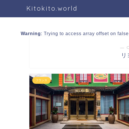
Kitokito.world
Warning
: Trying to access array offset on fals
― 
リヨ
フランス