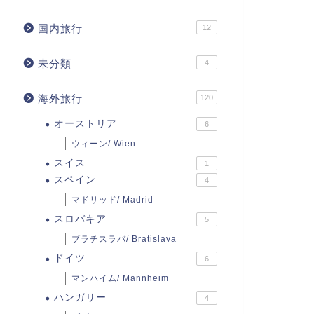
国内旅行
12
未分類
4
海外旅行
120
オーストリア
6
ウィーン/ Wien
スイス
1
スペイン
4
マドリッド/ Madrid
スロバキア
5
ブラチスラバ/ Bratislava
ドイツ
6
マンハイム/ Mannheim
ハンガリー
4