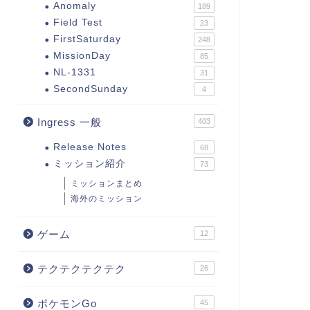
Anomaly
189
Field Test
23
FirstSaturday
248
MissionDay
85
NL-1331
31
SecondSunday
4
Ingress 一般
403
Release Notes
68
ミッション紹介
73
ミッションまとめ
海外のミッション
ゲーム
12
テクテクテクテク
26
ポケモンGo
45