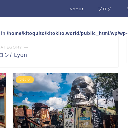
About
ブログ
e in
/home/kitoquito/kitokito.world/public_html/wp/wp
CATEGORY ―
ン/ Lyon
フランス