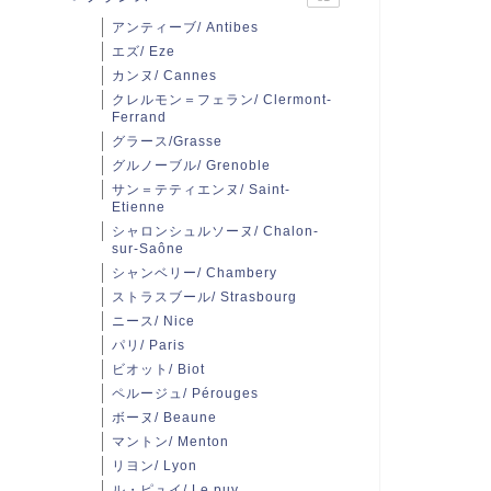
アンティーブ/ Antibes
エズ/ Eze
カンヌ/ Cannes
クレルモン＝フェラン/ Clermont-
Ferrand
グラース/Grasse
グルノーブル/ Grenoble
サン＝テティエンヌ/ Saint-
Etienne
シャロンシュルソーヌ/ Chalon-
sur-Saône
シャンベリー/ Chambery
ストラスブール/ Strasbourg
ニース/ Nice
パリ/ Paris
ビオット/ Biot
ペルージュ/ Pérouges
ボーヌ/ Beaune
マントン/ Menton
リヨン/ Lyon
ル・ピュイ/ Le puy