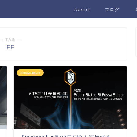
About
ブログ
― TAG ―
FF
Ingress Event