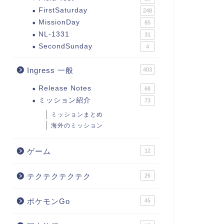
FirstSaturday
248
MissionDay
85
NL-1331
31
SecondSunday
4
Ingress 一般
403
Release Notes
68
ミッション紹介
73
ミッションまとめ
海外のミッション
ゲーム
12
テクテクテクテク
26
ポケモンGo
45