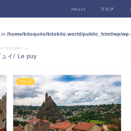
About
ブログ
e in
/home/kitoquito/kitokito.world/public_html/wp/wp
CATEGORY ―
イ/ Le puy
フランス