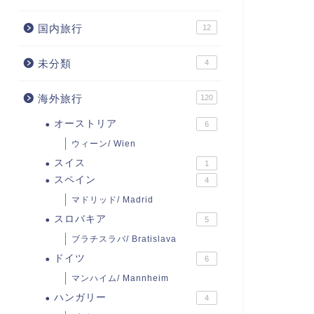
国内旅行
12
未分類
4
海外旅行
120
オーストリア
6
ウィーン/ Wien
スイス
1
スペイン
4
マドリッド/ Madrid
スロバキア
5
ブラチスラバ/ Bratislava
ドイツ
6
マンハイム/ Mannheim
ハンガリー
4