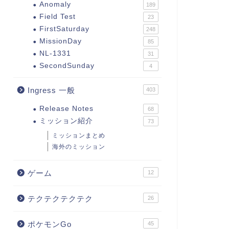
Anomaly
189
Field Test
23
FirstSaturday
248
MissionDay
85
NL-1331
31
SecondSunday
4
Ingress 一般
403
Release Notes
68
ミッション紹介
73
ミッションまとめ
海外のミッション
ゲーム
12
テクテクテクテク
26
ポケモンGo
45