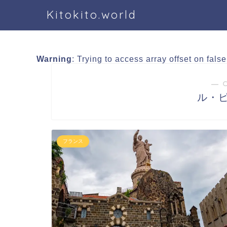
Kitokito.world
Warning
: Trying to access array offset on fals
― 
ル・ピュ
フランス