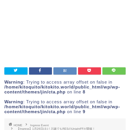
Warning
: Trying to access array offset on false in
/home/kitoquito/kitokito.world/public_html/wp/wp-
content/themes/jin/cta.php
on line
8
Warning
: Trying to access array offset on false in
/home/kitoquito/kitokito.world/public_html/wp/wp-
content/themes/jin/cta.php
on line
9
HOME
Ingress Event
【Ingress】1月26日(土)！川越でもRESのUnightFFが開催！