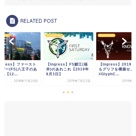
RELATED POST
FirstSaturday
Ingress Event
FirstSaturday
ト
【Ingress】FS鯖江(福
【Ingress】2019年8月
【Ingre
あ
井)のあれこれ【2019年
もグリフを構築せよ！
サタデー(
8月3日】
#GlyphC...
れこれ【12.
0日
2019年7月22日
2019年8月2日