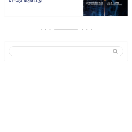
RESのUnightFFが...