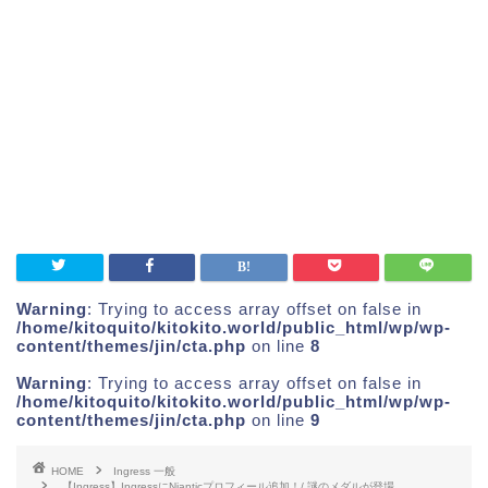
Warning
: Trying to access array offset on false in
/home/kitoquito/kitokito.world/public_html/wp/wp-
content/themes/jin/cta.php
on line
8
Warning
: Trying to access array offset on false in
/home/kitoquito/kitokito.world/public_html/wp/wp-
content/themes/jin/cta.php
on line
9
HOME
Ingress 一般
【Ingress】IngressにNianticプロフィール追加！/ 謎のメダルが登場