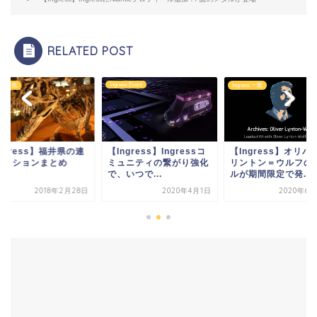
RELATED POST
ss Event
Ingress 一般
Ingress 一般
ngress】Ingressコ
【Ingress】オリバー・
【Ingress】福井県
ュニティの繋がり強化
リントン＝ウルフのメダ
作ミッションまとめ
いつで...
ルが期間限定で発...
2020年4月1日
2020年6月27日
2018年2