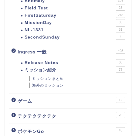
Anomaly
189
Field Test
23
FirstSaturday
248
MissionDay
85
NL-1331
31
SecondSunday
4
403
Ingress 一般
Release Notes
68
ミッション紹介
73
ミッションまとめ
海外のミッション
12
ゲーム
26
テクテクテクテク
45
ポケモンGo