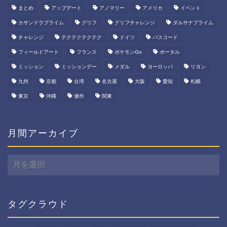
まとめ
アップデート
アノマリー
アメリカ
イベント
カサンドラプライム
グリフ
グリフチャレンジ
ダルサナプライム
チャレンジ
テクテクテクテク
ドイツ
パスコード
フィールドアート
フランス
ポケモンGo
ポータル
ミッション
ミッションデー
メダル
ヨーロッパ
リヨン
九州
京都
台湾
名古屋
大阪
愛知
札幌
東京
沖縄
連作
関東
月間アーカイブ
月
間
ア
ー
カ
タグクラウド
イ
ブ