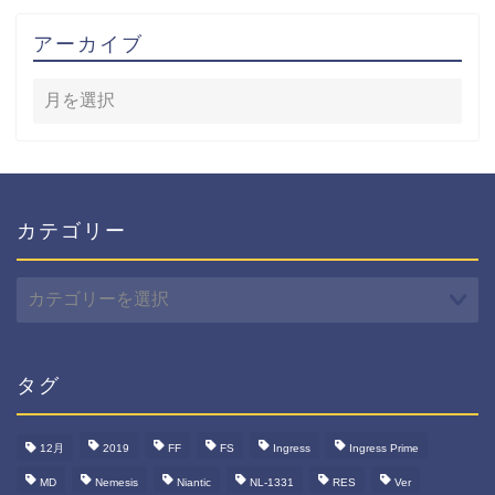
アーカイブ
カテゴリー
カ
テ
ゴ
リ
ー
タグ
12月
2019
FF
FS
Ingress
Ingress Prime
MD
Nemesis
Niantic
NL-1331
RES
Ver