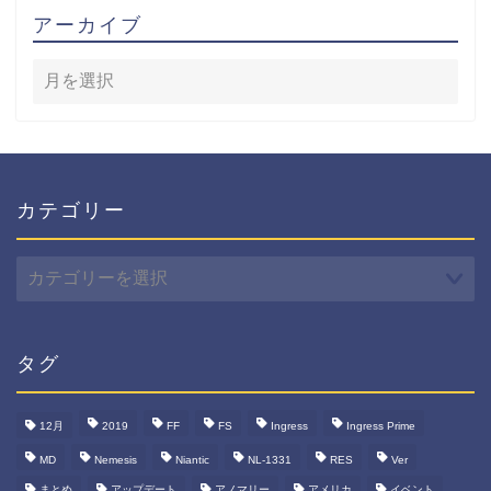
アーカイブ
カテゴリー
カ
テ
ゴ
リ
ー
タグ
12月
2019
FF
FS
Ingress
Ingress Prime
MD
Nemesis
Niantic
NL-1331
RES
Ver
まとめ
アップデート
アノマリー
アメリカ
イベント