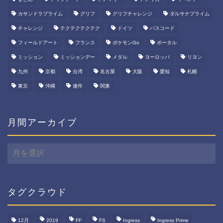
カサンドラプライム
グリフ
グリフチャレンジ
ダルサナプライム
チャレンジ
テクテクテクテク
ドイツ
パスコード
フィールドアート
フランス
ポケモンGo
ポータル
ミッション
ミッションデー
メダル
ヨーロッパ
リヨン
九州
京都
台湾
名古屋
大阪
愛知
札幌
東京
沖縄
連作
関東
月間アーカイブ
月
間
ア
ー
カ
タグクラウド
イ
ブ
12月
2019
FF
FS
Ingress
Ingress Prime