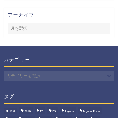
アーカイブ
カテゴリー
カ
テ
ゴ
リ
ー
タグ
12月
2019
FF
FS
Ingress
Ingress Prime