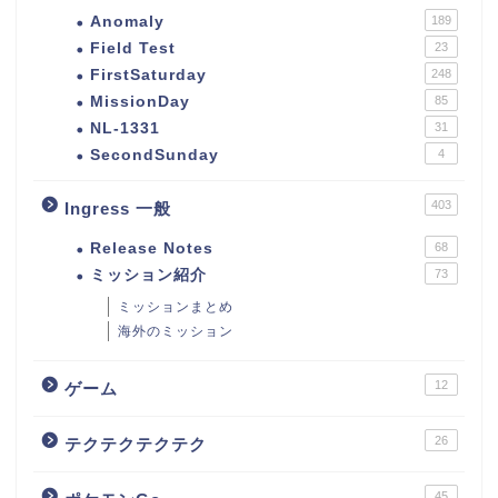
Anomaly
189
Field Test
23
FirstSaturday
248
MissionDay
85
NL-1331
31
SecondSunday
4
403
Ingress 一般
Release Notes
68
ミッション紹介
73
ミッションまとめ
海外のミッション
12
ゲーム
26
テクテクテクテク
45