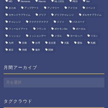
MD
Nemesis
Niantic
NL-1331
RES
Ver
まとめ
アップデート
アノマリー
アメリカ
イベント
カサンドラプライム
グリフ
グリフチャレンジ
ダルサナプライム
チャレンジ
テクテクテクテク
ドイツ
パスコード
フィールドアート
フランス
ポケモンGo
ポータル
ミッション
ミッションデー
メダル
ヨーロッパ
リヨン
九州
京都
台湾
名古屋
大阪
愛知
札幌
東京
沖縄
連作
関東
月間アーカイブ
月
間
ア
ー
カ
タグクラウド
イ