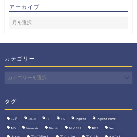
アーカイブ
カテゴリー
カ
テ
ゴ
リ
ー
タグ
12月
2019
FF
FS
Ingress
Ingress Prime
MD
Nemesis
Niantic
NL-1331
RES
Ver
まとめ
アップデート
アノマリー
アメリカ
イベント