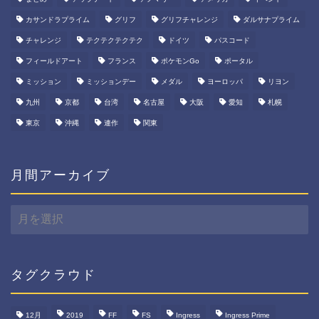
カサンドラプライム
グリフ
グリフチャレンジ
ダルサナプライム
チャレンジ
テクテクテクテク
ドイツ
パスコード
フィールドアート
フランス
ポケモンGo
ポータル
ミッション
ミッションデー
メダル
ヨーロッパ
リヨン
九州
京都
台湾
名古屋
大阪
愛知
札幌
東京
沖縄
連作
関東
月間アーカイブ
月
間
ア
ー
カ
タグクラウド
イ
ブ
12月
2019
FF
FS
Ingress
Ingress Prime