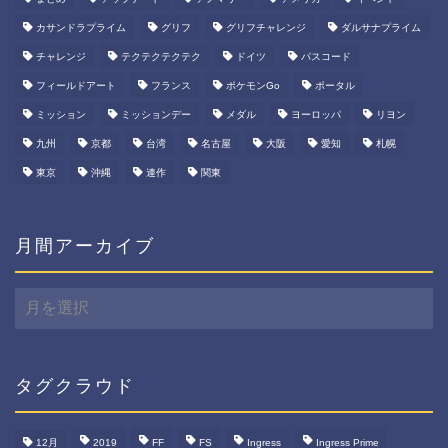
カサンドラプライム
グリフ
グリフチャレンジ
ダルサナプライム
チャレンジ
テクテクテクテク
ドイツ
パスコード
フィールドアート
フランス
ポケモンGo
ポータル
ミッション
ミッションデー
メダル
ヨーロッパ
リヨン
九州
京都
台湾
名古屋
大阪
愛知
札幌
東京
沖縄
連作
関東
月間アーカイブ
月
間
ア
ー
カ
タグクラウド
イ
ブ
12月
2019
FF
FS
Ingress
Ingress Prime