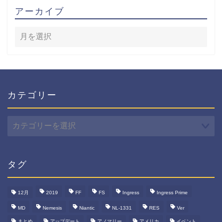
アーカイブ
カテゴリー
カ
テ
ゴ
リ
ー
タグ
12月
2019
FF
FS
Ingress
Ingress Prime
MD
Nemesis
Niantic
NL-1331
RES
Ver
まとめ
アップデート
アノマリー
アメリカ
イベント