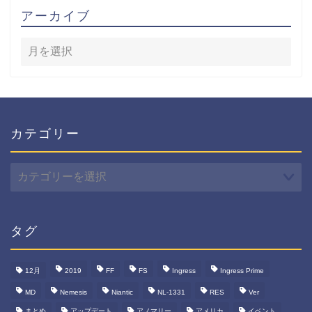
アーカイブ
カテゴリー
カ
テ
ゴ
リ
ー
タグ
12月
2019
FF
FS
Ingress
Ingress Prime
MD
Nemesis
Niantic
NL-1331
RES
Ver
まとめ
アップデート
アノマリー
アメリカ
イベント