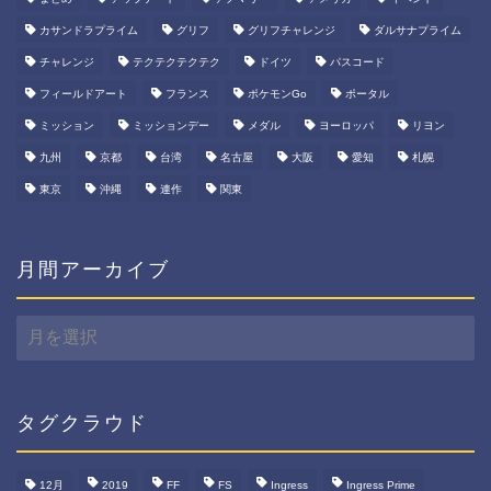
カサンドラプライム
グリフ
グリフチャレンジ
ダルサナプライム
チャレンジ
テクテクテクテク
ドイツ
パスコード
フィールドアート
フランス
ポケモンGo
ポータル
ミッション
ミッションデー
メダル
ヨーロッパ
リヨン
九州
京都
台湾
名古屋
大阪
愛知
札幌
東京
沖縄
連作
関東
月間アーカイブ
月
間
ア
ー
カ
タグクラウド
イ
ブ
12月
2019
FF
FS
Ingress
Ingress Prime