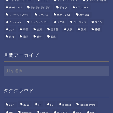
カサンドラプライム
グリフ
グリフチャレンジ
ダルサナプライム
チャレンジ
テクテクテクテク
ドイツ
パスコード
フィールドアート
フランス
ポケモンGo
ポータル
ミッション
ミッションデー
メダル
ヨーロッパ
リヨン
九州
京都
台湾
名古屋
大阪
愛知
札幌
東京
沖縄
連作
関東
月間アーカイブ
月
間
ア
ー
カ
タグクラウド
イ
ブ
12月
2019
FF
FS
Ingress
Ingress Prime
MD
Nemesis
Niantic
NL-1331
RES
Ver