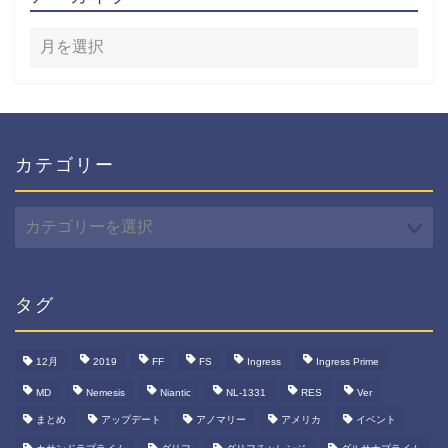
カテゴリー
カ
テ
ゴ
リ
ー
タグ
12月
2019
FF
FS
Ingress
Ingress Prime
MD
Nemesis
Niantic
NL-1331
RES
Ver
まとめ
アップデート
アノマリー
アメリカ
イベント