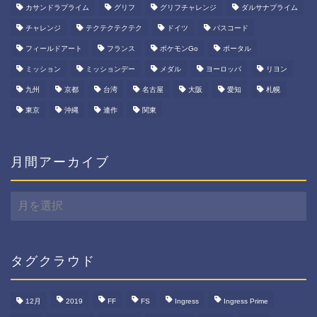
カサンドラプライム
グリフ
グリフチャレンジ
ダルサナプライム
チャレンジ
テクテクテクテク
ドイツ
パスコード
フィールドアート
フランス
ポケモンGo
ポータル
ミッション
ミッションデー
メダル
ヨーロッパ
リヨン
九州
京都
台湾
名古屋
大阪
愛知
札幌
東京
沖縄
連作
関東
月間アーカイブ
月
間
ア
ー
カ
タグクラウド
イ
ブ
12月
2019
FF
FS
Ingress
Ingress Prime