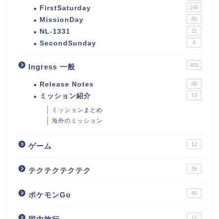
FirstSaturday
248
MissionDay
85
NL-1331
31
SecondSunday
4
403
Ingress 一般
Release Notes
68
ミッション紹介
73
ミッションまとめ
海外のミッション
12
ゲーム
26
テクテクテクテク
45
ポケモンGo
12