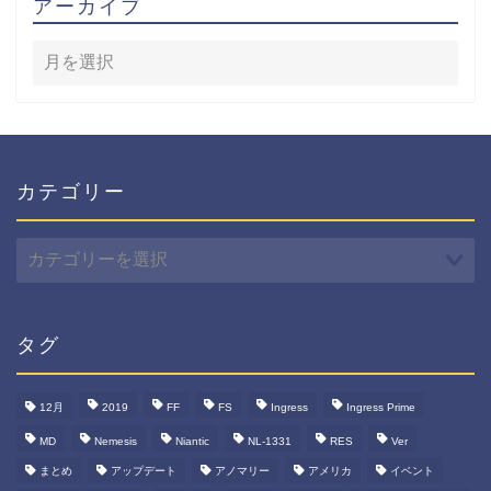
アーカイブ
カテゴリー
カ
テ
ゴ
リ
ー
タグ
12月
2019
FF
FS
Ingress
Ingress Prime
MD
Nemesis
Niantic
NL-1331
RES
Ver
まとめ
アップデート
アノマリー
アメリカ
イベント