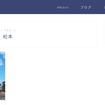
About
ブログ
― TAG ―
松本