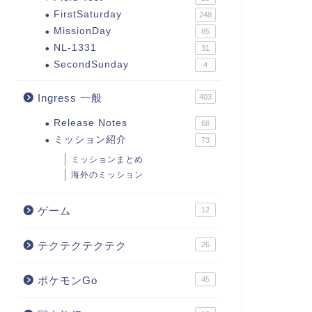
FirstSaturday
248
MissionDay
85
NL-1331
31
SecondSunday
4
Ingress 一般
403
Release Notes
68
ミッション紹介
73
ミッションまとめ
海外のミッション
ゲーム
12
テクテクテクテク
26
ポケモンGo
45