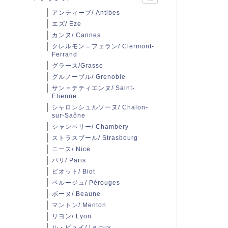
アンティーブ/ Antibes
エズ/ Eze
カンヌ/ Cannes
クレルモン＝フェラン/ Clermont-
Ferrand
グラース/Grasse
グルノーブル/ Grenoble
サン＝テティエンヌ/ Saint-
Etienne
シャロンシュルソーヌ/ Chalon-
sur-Saône
シャンベリー/ Chambery
ストラスブール/ Strasbourg
ニース/ Nice
パリ/ Paris
ビオット/ Biot
ペルージュ/ Pérouges
ボーヌ/ Beaune
マントン/ Menton
リヨン/ Lyon
ル・ピュイ/ Le puy