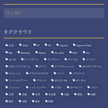
月
間
ア
ー
カ
タグクラウド
イ
ブ
12月
2019
FF
FS
Ingress
Ingress Prime
MD
Nemesis
Niantic
NL-1331
RES
Ver
まとめ
アップデート
アノマリー
アメリカ
イベント
カサンドラプライム
グリフ
グリフチャレンジ
ダルサナプライム
チャレンジ
テクテクテクテク
ドイツ
パスコード
フィールドアート
フランス
ポケモンGo
ポータル
ミッション
ミッションデー
メダル
ヨーロッパ
リヨン
九州
京都
台湾
名古屋
大阪
愛知
札幌
東京
沖縄
連作
関東