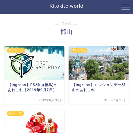
Kitokito.world
― TAG ―
郡山
FirstSaturday
MissionDay
【Ingress】FS郡山(福島)の
【Ingress】ミッションデー郡
あれこれ【2019年9月7日】
山のあれこれ
2019年8月28日
2018年5月30日
Ingress 一般