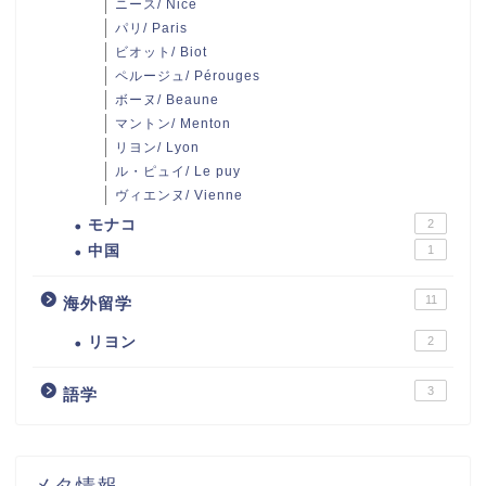
ニース/ Nice
パリ/ Paris
ビオット/ Biot
ペルージュ/ Pérouges
ボーヌ/ Beaune
マントン/ Menton
リヨン/ Lyon
ル・ピュイ/ Le puy
ヴィエンヌ/ Vienne
モナコ
2
中国
1
11
海外留学
リヨン
2
3
語学
メタ情報