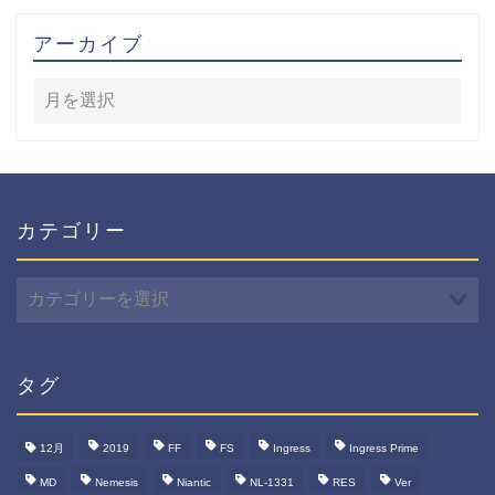
アーカイブ
カテゴリー
カ
テ
ゴ
リ
ー
タグ
12月
2019
FF
FS
Ingress
Ingress Prime
MD
Nemesis
Niantic
NL-1331
RES
Ver