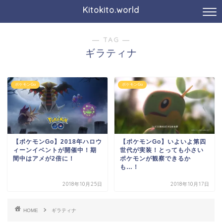
Kitokito.world
― TAG ―
ギラティナ
ポケモンGo
ポケモンGo
【ポケモンGo】2018年ハロウ
【ポケモンGo】いよいよ第四
ィーンイベントが開催中！期
世代が実装！とっても小さい
間中はアメが2倍に！
ポケモンが観察できるか
も…！
2018年10月25日
2018年10月17日
HOME
ギラティナ