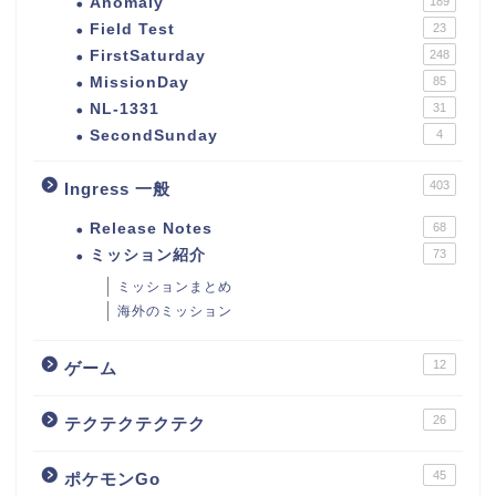
Anomaly
189
Field Test
23
FirstSaturday
248
MissionDay
85
NL-1331
31
SecondSunday
4
403
Ingress 一般
Release Notes
68
ミッション紹介
73
ミッションまとめ
海外のミッション
12
ゲーム
26
テクテクテクテク
45
ポケモンGo