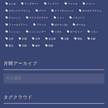
まとめ
アップデート
アノマリー
アメリカ
イベント
カサンドラプライム
グリフ
グリフチャレンジ
ダルサナプライム
チャレンジ
テクテクテクテク
ドイツ
パスコード
フィールドアート
フランス
ポケモンGo
ポータル
ミッション
ミッションデー
メダル
ヨーロッパ
リヨン
九州
京都
台湾
名古屋
大阪
愛知
札幌
東京
沖縄
連作
関東
月間アーカイブ
月
間
ア
ー
カ
タグクラウド
イ
ブ