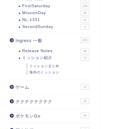
FirstSaturday
248
MissionDay
85
NL-1331
31
SecondSunday
4
Ingress 一般
403
Release Notes
68
ミッション紹介
73
ミッションまとめ
海外のミッション
ゲーム
12
テクテクテクテク
26
ポケモンGo
45