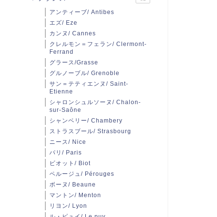
アンティーブ/ Antibes
エズ/ Eze
カンヌ/ Cannes
クレルモン＝フェラン/ Clermont-
Ferrand
グラース/Grasse
グルノーブル/ Grenoble
サン＝テティエンヌ/ Saint-
Etienne
シャロンシュルソーヌ/ Chalon-
sur-Saône
シャンベリー/ Chambery
ストラスブール/ Strasbourg
ニース/ Nice
パリ/ Paris
ビオット/ Biot
ペルージュ/ Pérouges
ボーヌ/ Beaune
マントン/ Menton
リヨン/ Lyon
ル・ピュイ/ Le puy