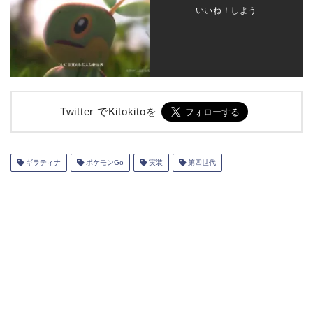
いいね！しよう
Twitter でKitokitoを
ギラティナ
ポケモンGo
実装
第四世代