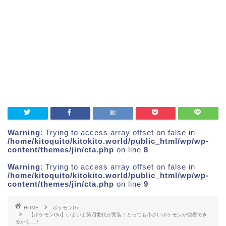
Warning
: Trying to access array offset on false in
/home/kitoquito/kitokito.world/public_html/wp/wp-
content/themes/jin/cta.php
on line
8
Warning
: Trying to access array offset on false in
/home/kitoquito/kitokito.world/public_html/wp/wp-
content/themes/jin/cta.php
on line
9
HOME
ポケモンGo
【ポケモンGo】いよいよ第四世代が実装！とっても小さいポケモンが観察でき
るかも…！