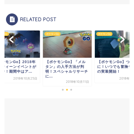
RELATED POST
モンGo
ポケモンGo
ポケモンGo
ポケモンGo】2018年
【ポケモンGo】「メル
【ポケモンGo】つい
ロウィーンイベントが
タン」の入手方法が判
に！いつでも冒険モ
中！期間中はア...
明！スペシャルリサーチ
の実装開始！
に...
2018年10月25日
2018年1
2018年10月11日