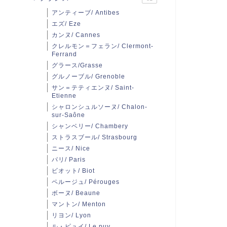
アンティーブ/ Antibes
エズ/ Eze
カンヌ/ Cannes
クレルモン＝フェラン/ Clermont-
Ferrand
グラース/Grasse
グルノーブル/ Grenoble
サン＝テティエンヌ/ Saint-
Etienne
シャロンシュルソーヌ/ Chalon-
sur-Saône
シャンベリー/ Chambery
ストラスブール/ Strasbourg
ニース/ Nice
パリ/ Paris
ビオット/ Biot
ペルージュ/ Pérouges
ボーヌ/ Beaune
マントン/ Menton
リヨン/ Lyon
ル・ピュイ/ Le puy