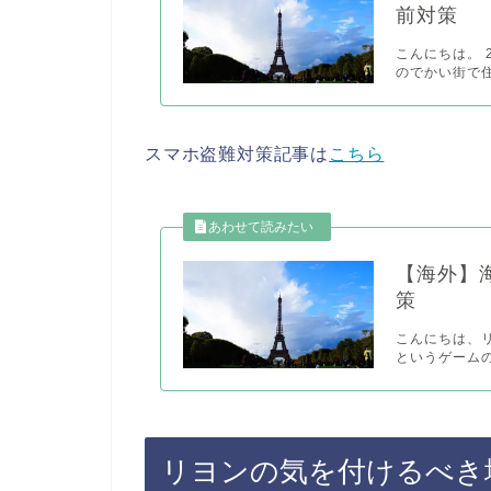
前対策
こんにちは。 
のでかい街で住ん
スマホ盗難対策記事は
こちら
【海外】
策
こんにちは、リヨ
というゲームの話
リヨンの気を付けるべき