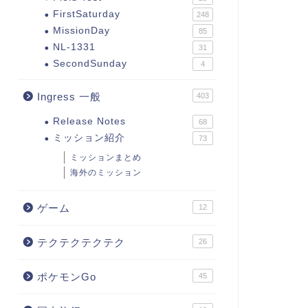
FirstSaturday
248
MissionDay
85
NL-1331
31
SecondSunday
4
Ingress 一般
403
Release Notes
68
ミッション紹介
73
ミッションまとめ
海外のミッション
ゲーム
12
テクテクテクテク
26
ポケモンGo
45