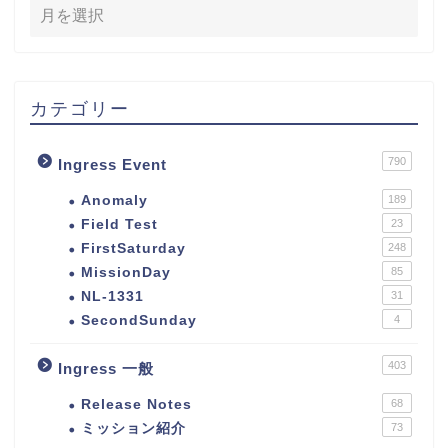
カテゴリー
790
Ingress Event
Anomaly
189
Field Test
23
FirstSaturday
248
MissionDay
85
NL-1331
31
SecondSunday
4
403
Ingress 一般
Release Notes
68
ミッション紹介
73