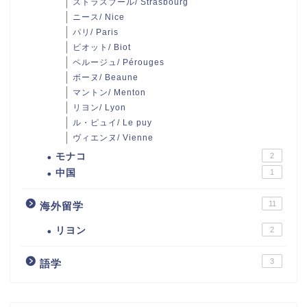
ストラスブール/ Strasbourg
ニース/ Nice
パリ/ Paris
ビオット/ Biot
ペルージュ/ Pérouges
ボーヌ/ Beaune
マントン/ Menton
リヨン/ Lyon
ル・ピュイ/ Le puy
ヴィエンヌ/ Vienne
モナコ
2
中国
1
11
海外留学
リヨン
2
3
語学