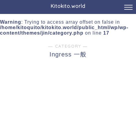
Kitokito.world
Warning
: Trying to access array offset on false in
/home/kitoquito/kitokito.world/public_html/wp/wp-
content/themes/jin/category.php
on line
17
― CATEGORY ―
Ingress 一般