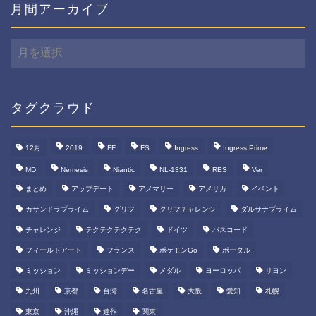
月間アーカイブ
月
間
ア
ー
カ
タグクラウド
イ
ブ
12月
2019
FF
FS
Ingress
Ingress Prime
MD
Nemesis
Niantic
NL-1331
RES
Ver
まとめ
アップデート
アノマリー
アメリカ
イベント
カサンドラプライム
グリフ
グリフチャレンジ
ダルサナプライム
チャレンジ
テクテクテクテク
ドイツ
パスコード
フィールドアート
フランス
ポケモンGo
ポータル
ミッション
ミッションデー
メダル
ヨーロッパ
リヨン
九州
京都
台湾
名古屋
大阪
愛知
札幌
東京
沖縄
連作
関東