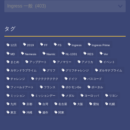
カ
テ
ゴ
リ
ー
タグ
12月
2019
FF
FS
Ingress
Ingress Prime
MD
Nemesis
Niantic
NL-1331
RES
Ver
まとめ
アップデート
アノマリー
アメリカ
イベント
カサンドラプライム
グリフ
グリフチャレンジ
ダルサナプライム
チャレンジ
テクテクテクテク
ドイツ
パスコード
フィールドアート
フランス
ポケモンGo
ポータル
ミッション
ミッションデー
メダル
ヨーロッパ
リヨン
九州
京都
台湾
名古屋
大阪
愛知
札幌
東京
沖縄
連作
関東