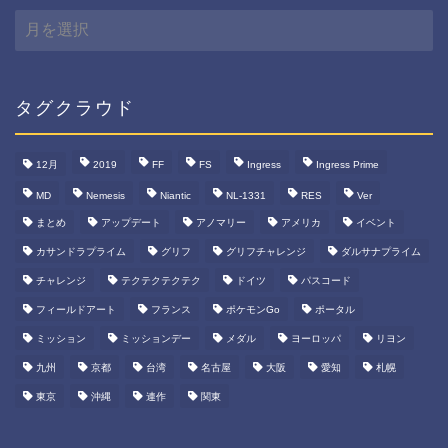
月
間
ア
ー
カ
タグクラウド
イ
ブ
12月
2019
FF
FS
Ingress
Ingress Prime
MD
Nemesis
Niantic
NL-1331
RES
Ver
まとめ
アップデート
アノマリー
アメリカ
イベント
カサンドラプライム
グリフ
グリフチャレンジ
ダルサナプライム
チャレンジ
テクテクテクテク
ドイツ
パスコード
フィールドアート
フランス
ポケモンGo
ポータル
ミッション
ミッションデー
メダル
ヨーロッパ
リヨン
九州
京都
台湾
名古屋
大阪
愛知
札幌
東京
沖縄
連作
関東