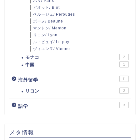
パリ/ Paris
ビオット/ Biot
ペルージュ/ Pérouges
ボーヌ/ Beaune
マントン/ Menton
リヨン/ Lyon
ル・ピュイ/ Le puy
ヴィエンヌ/ Vienne
モナコ
2
中国
1
11
海外留学
リヨン
2
3
語学
メタ情報