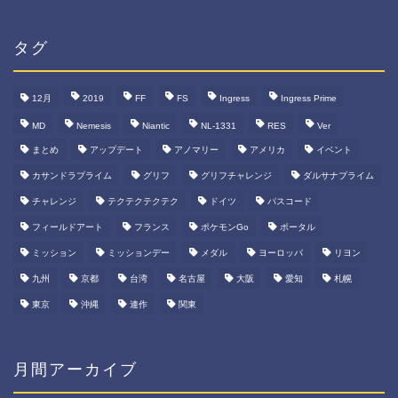
ゴ
リ
ー
タグ
12月
2019
FF
FS
Ingress
Ingress Prime
MD
Nemesis
Niantic
NL-1331
RES
Ver
まとめ
アップデート
アノマリー
アメリカ
イベント
カサンドラプライム
グリフ
グリフチャレンジ
ダルサナプライム
チャレンジ
テクテクテクテク
ドイツ
パスコード
フィールドアート
フランス
ポケモンGo
ポータル
ミッション
ミッションデー
メダル
ヨーロッパ
リヨン
九州
京都
台湾
名古屋
大阪
愛知
札幌
東京
沖縄
連作
関東
月間アーカイブ