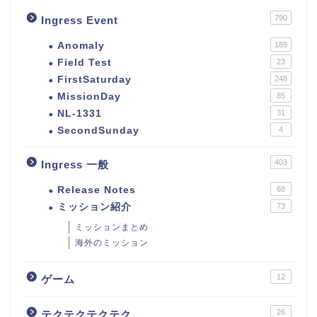
790
Ingress Event
Anomaly
189
Field Test
23
FirstSaturday
248
MissionDay
85
NL-1331
31
SecondSunday
4
403
Ingress 一般
Release Notes
68
ミッション紹介
73
ミッションまとめ
海外のミッション
12
ゲーム
26
テクテクテクテク