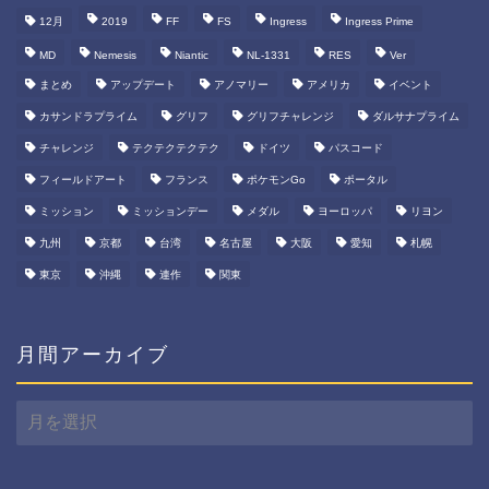
12月
2019
FF
FS
Ingress
Ingress Prime
MD
Nemesis
Niantic
NL-1331
RES
Ver
まとめ
アップデート
アノマリー
アメリカ
イベント
カサンドラプライム
グリフ
グリフチャレンジ
ダルサナプライム
チャレンジ
テクテクテクテク
ドイツ
パスコード
フィールドアート
フランス
ポケモンGo
ポータル
ミッション
ミッションデー
メダル
ヨーロッパ
リヨン
九州
京都
台湾
名古屋
大阪
愛知
札幌
東京
沖縄
連作
関東
月間アーカイブ
月
間
ア
ー