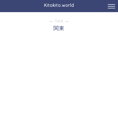
Kitokito.world
― TAG ―
関東