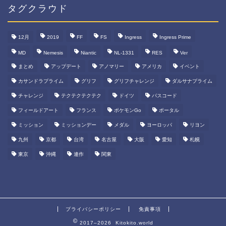
カ
タグクラウド
イ
ブ
12月
2019
FF
FS
Ingress
Ingress Prime
MD
Nemesis
Niantic
NL-1331
RES
Ver
まとめ
アップデート
アノマリー
アメリカ
イベント
カサンドラプライム
グリフ
グリフチャレンジ
ダルサナプライム
チャレンジ
テクテクテクテク
ドイツ
パスコード
フィールドアート
フランス
ポケモンGo
ポータル
ミッション
ミッションデー
メダル
ヨーロッパ
リヨン
九州
京都
台湾
名古屋
大阪
愛知
札幌
東京
沖縄
連作
関東
プライバシーポリシー
免責事項
2017–2026 Kitokito.world