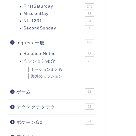
FirstSaturday
248
MissionDay
85
NL-1331
31
SecondSunday
4
Ingress 一般
403
Release Notes
68
ミッション紹介
73
ミッションまとめ
海外のミッション
ゲーム
12
テクテクテクテク
26
ポケモンGo
45