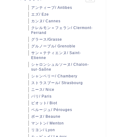
アンティーブ/ Antibes
エズ/ Eze
カンヌ/ Cannes
クレルモン＝フェラン/ Clermont-
Ferrand
グラース/Grasse
グルノーブル/ Grenoble
サン＝テティエンヌ/ Saint-
Etienne
シャロンシュルソーヌ/ Chalon-
sur-Saône
シャンベリー/ Chambery
ストラスブール/ Strasbourg
ニース/ Nice
パリ/ Paris
ビオット/ Biot
ペルージュ/ Pérouges
ボーヌ/ Beaune
マントン/ Menton
リヨン/ Lyon
ル・ピュイ/ Le puy