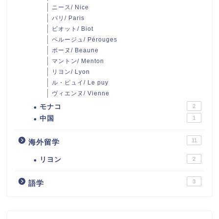
ニース/ Nice
パリ/ Paris
ビオット/ Biot
ペルージュ/ Pérouges
ボーヌ/ Beaune
マントン/ Menton
リヨン/ Lyon
ル・ピュイ/ Le puy
ヴィエンヌ/ Vienne
モナコ
2
中国
1
11
海外留学
リヨン
2
3
語学