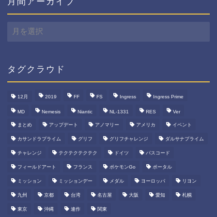
月間アーカイブ
月
間
ア
ー
カ
タグクラウド
イ
ブ
12月
2019
FF
FS
Ingress
Ingress Prime
MD
Nemesis
Niantic
NL-1331
RES
Ver
まとめ
アップデート
アノマリー
アメリカ
イベント
カサンドラプライム
グリフ
グリフチャレンジ
ダルサナプライム
チャレンジ
テクテクテクテク
ドイツ
パスコード
フィールドアート
フランス
ポケモンGo
ポータル
ミッション
ミッションデー
メダル
ヨーロッパ
リヨン
九州
京都
台湾
名古屋
大阪
愛知
札幌
東京
沖縄
連作
関東