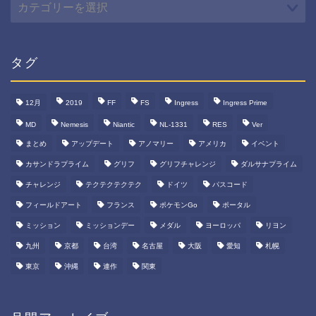
テ
ゴ
リ
ー
タグ
12月
2019
FF
FS
Ingress
Ingress Prime
MD
Nemesis
Niantic
NL-1331
RES
Ver
まとめ
アップデート
アノマリー
アメリカ
イベント
カサンドラプライム
グリフ
グリフチャレンジ
ダルサナプライム
チャレンジ
テクテクテクテク
ドイツ
パスコード
フィールドアート
フランス
ポケモンGo
ポータル
ミッション
ミッションデー
メダル
ヨーロッパ
リヨン
九州
京都
台湾
名古屋
大阪
愛知
札幌
東京
沖縄
連作
関東