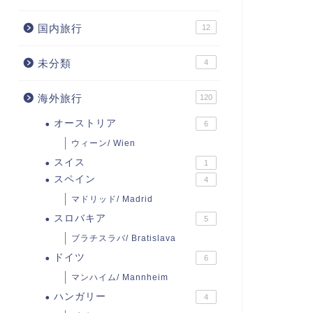
国内旅行
12
未分類
4
海外旅行
120
オーストリア
6
ウィーン/ Wien
スイス
1
スペイン
4
マドリッド/ Madrid
スロバキア
5
ブラチスラバ/ Bratislava
ドイツ
6
マンハイム/ Mannheim
ハンガリー
4