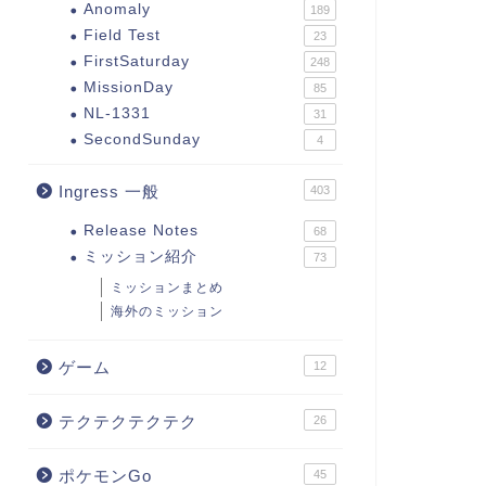
Anomaly
189
Field Test
23
FirstSaturday
248
MissionDay
85
NL-1331
31
SecondSunday
4
Ingress 一般
403
Release Notes
68
ミッション紹介
73
ミッションまとめ
海外のミッション
ゲーム
12
テクテクテクテク
26
ポケモンGo
45