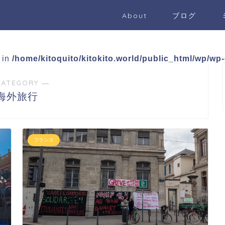
About
ブログ
e in
/home/kitoquito/kitokito.world/public_html/wp/wp
CATEGORY ―
海外旅行
フランス