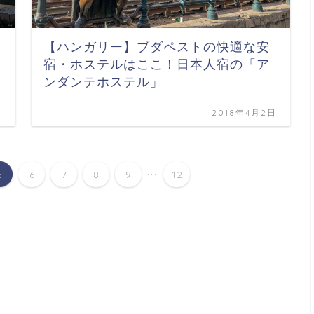
【ハンガリー】ブダペストの快適な安
宿・ホステルはここ！日本人宿の「ア
ンダンテホステル」
日
2018年4月2日
...
5
6
7
8
9
12