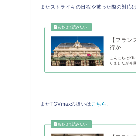
またストライキの日程や被った際の対応
【フラン
行か
こんにちはKito
りましたが今回
またTGVmaxの扱いは
こちら
。