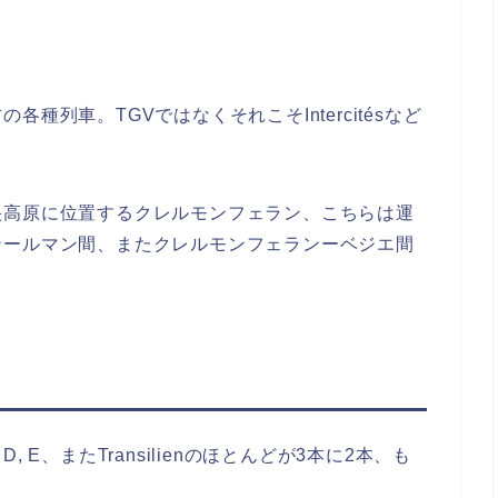
の各種列車。TGVではなくそれこそ
Intercitésなど
。
央高原に位置するクレルモンフェラン、こちらは運
ンールマン間、またクレルモンフェランーベジエ間
D, E、またTransilienのほとんどが3本に2本、も