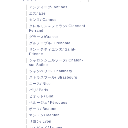
アンティーブ/ Antibes
エズ/ Eze
カンヌ/ Cannes
クレルモン＝フェラン/ Clermont-
Ferrand
グラース/Grasse
グルノーブル/ Grenoble
サン＝テティエンヌ/ Saint-
Etienne
シャロンシュルソーヌ/ Chalon-
sur-Saône
シャンベリー/ Chambery
ストラスブール/ Strasbourg
ニース/ Nice
パリ/ Paris
ビオット/ Biot
ペルージュ/ Pérouges
ボーヌ/ Beaune
マントン/ Menton
リヨン/ Lyon
ル・ピュイ/ Le puy