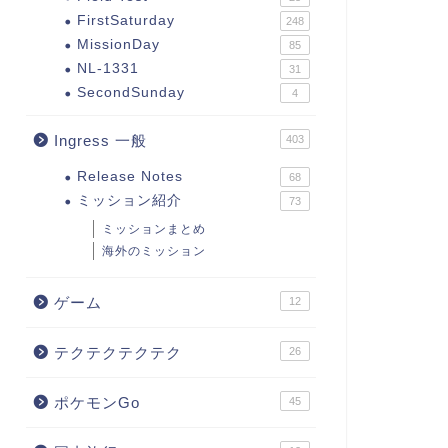
FirstSaturday
248
MissionDay
85
NL-1331
31
SecondSunday
4
Ingress 一般
403
Release Notes
68
ミッション紹介
73
ミッションまとめ
海外のミッション
ゲーム
12
テクテクテクテク
26
ポケモンGo
45