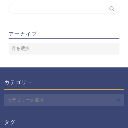
アーカイブ
カテゴリー
カ
テ
ゴ
リ
ー
タグ