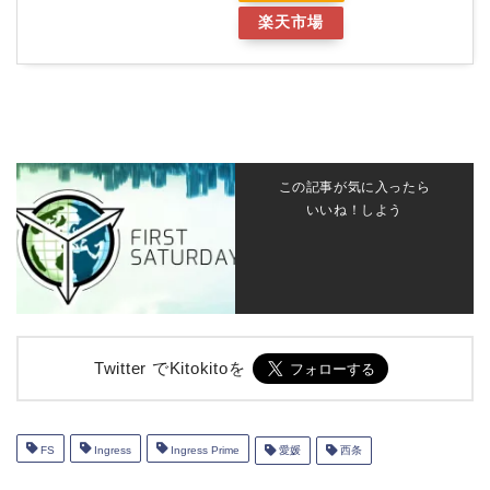
楽天市場
この記事が気に入ったら
いいね！しよう
Twitter でKitokitoを
FS
Ingress
Ingress Prime
愛媛
西条