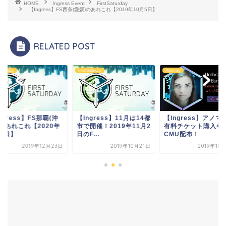
HOME
Ingress Event
FirstSaturday
【Ingress】FS西条(愛媛)のあれこれ【2019年10月5日】
RELATED POST
Saturday
FirstSaturday
Anomaly
ngress】FS那覇(沖
【Ingress】11月は14都
【Ingress】アノマ
)のあれこれ【2020年
市で開催！2019年11月2
有料チケット購入者
月4日】
日のF...
CMU配布！
2019年12月23日
2019年10月21日
2019年10