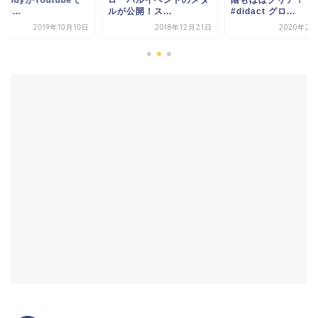
ルが公開！ス...
#didact グロ...
配信を...
0日
2018年12月21日
2020年2月24日