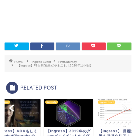
HOME
Ingress Event
FirstSaturday
【Ingress】FS白川(福島)のあれこれ【2020年1月4日】
RELATED POST
Anomaly
Ingress Event
Ingress Event
く
【Ingress】2019年のグ
【Ingress】 目標第二段
【Ingre
ローバルイベントのメダ
階もほぼクリア！
はWendyが