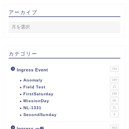
アーカイブ
カテゴリー
790
Ingress Event
Anomaly
189
Field Test
23
FirstSaturday
248
MissionDay
85
NL-1331
31
SecondSunday
4
403
Ingress 一般