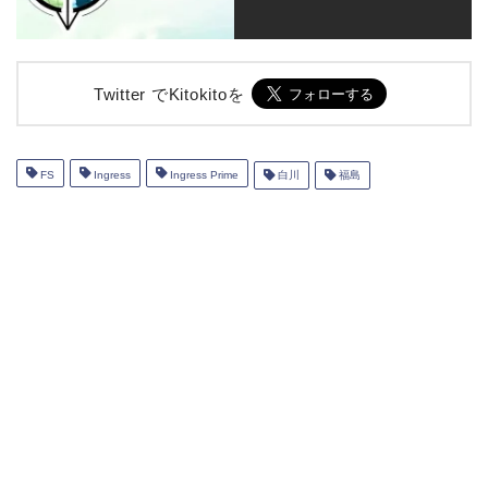
Twitter でKitokitoを
FS
Ingress
Ingress Prime
白川
福島