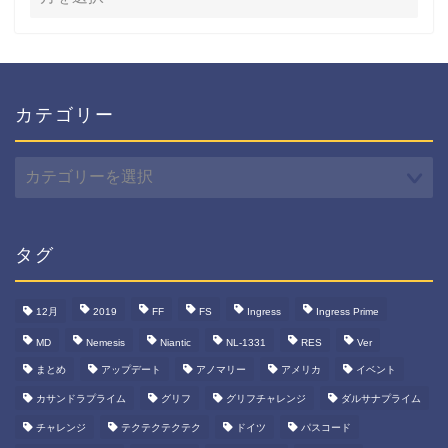
カテゴリー
カ
テ
ゴ
リ
ー
タグ
12月
2019
FF
FS
Ingress
Ingress Prime
MD
Nemesis
Niantic
NL-1331
RES
Ver
まとめ
アップデート
アノマリー
アメリカ
イベント
カサンドラプライム
グリフ
グリフチャレンジ
ダルサナプライム
チャレンジ
テクテクテクテク
ドイツ
パスコード