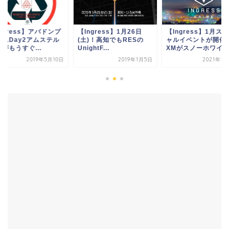
ngress】アバドンプ
【Ingress】1月26日
【Ingress】1月ス
イムDay2アムステル
(土)！高知でもRESの
ャルイベントが開催
がもうすぐ...
UnightF...
XMがスノーホワイ...
2019年5月10日
2019年1月5日
2021年1