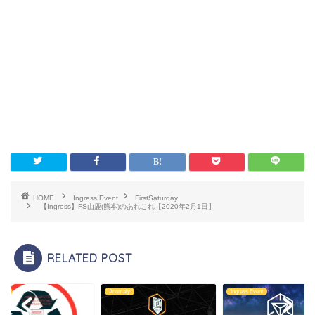
HOME
Ingress Event
FirstSaturday
【Ingress】FS山鹿(熊本)のあれこれ【2020年2月1日】
RELATED POST
aly
Anomaly
Ingress Event