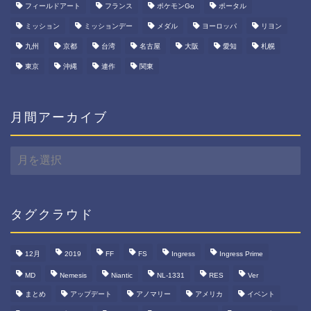
フィールドアート
フランス
ポケモンGo
ポータル
ミッション
ミッションデー
メダル
ヨーロッパ
リヨン
九州
京都
台湾
名古屋
大阪
愛知
札幌
東京
沖縄
連作
関東
月間アーカイブ
月
間
ア
ー
カ
タグクラウド
イ
ブ
12月
2019
FF
FS
Ingress
Ingress Prime
MD
Nemesis
Niantic
NL-1331
RES
Ver
まとめ
アップデート
アノマリー
アメリカ
イベント