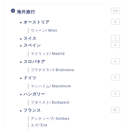
120
海外旅行
オーストリア
6
ウィーン/ Wien
スイス
1
スペイン
4
マドリッド/ Madrid
スロバキア
5
ブラチスラバ/ Bratislava
ドイツ
6
マンハイム/ Mannheim
ハンガリー
4
ブダペスト/ Budapest
フランス
81
アンティーブ/ Antibes
エズ/ Eze