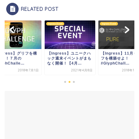
RELATED POST
ss Event
Ingress Event
Ingress Event
ngress】ユニークハ
【Ingress】11月もグリ
【Ingress】グリフ
ク週末イベントがまも
フを構築せよ！
築せよ！７月の
開催！【4月...
#GlyphChall...
#GlyphChalle...
2021年4月8日
2018年11月21日
2018年