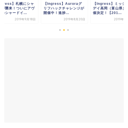
ngress】札幌にシャ
【Ingress】Auroraグ
【Ingress】ミッシ
ドが襲来！ついにアヴ
リフハックチャレンジが
デイ高岡（富山県）
ルシャードイ...
開催中！進捗...
催決定！【201...
2019年9月18日
2019年8月20日
2019年6