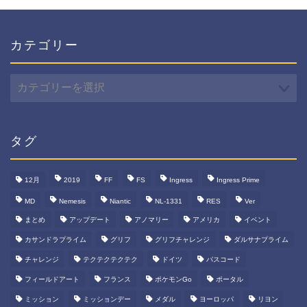
カテゴリー
カ
テ
ゴ
リ
ー
タグ
12月
2019
FF
FS
Ingress
Ingress Prime
MD
Nemesis
Niantic
NL-1331
RES
Ver
まとめ
アップデート
アノマリー
アメリカ
イベント
カサンドラプライム
グリフ
グリフチャレンジ
ダルサナプライム
チャレンジ
テクテクテクテク
ドイツ
パスコード
フィールドアート
フランス
ポケモンGo
ポータル
ミッション
ミッションデー
メダル
ヨーロッパ
リヨン