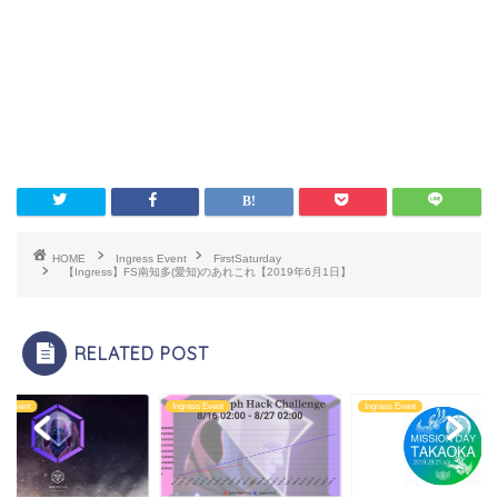
HOME
Ingress Event
FirstSaturday
【Ingress】FS南知多(愛知)のあれこれ【2019年6月1日】
RELATED POST
ss Event
Ingress Event
Ingress Event