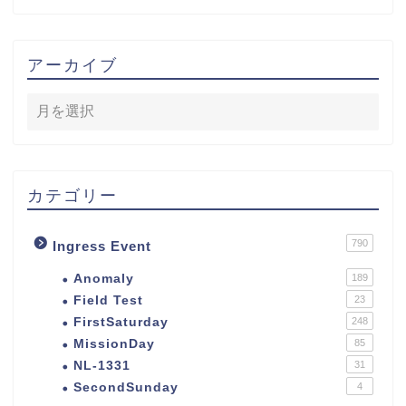
アーカイブ
カテゴリー
790
Ingress Event
Anomaly
189
Field Test
23
FirstSaturday
248
MissionDay
85
NL-1331
31
SecondSunday
4