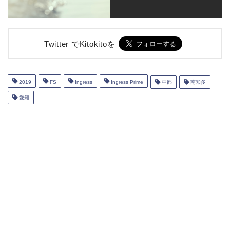
Twitter でKitokitoを
2019
FS
Ingress
Ingress Prime
中部
南知多
愛知