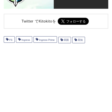
Twitter でKitokitoを
FS
Ingress
Ingress Prime
四国
高知