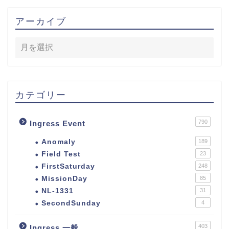
アーカイブ
カテゴリー
790
Ingress Event
Anomaly
189
Field Test
23
FirstSaturday
248
MissionDay
85
NL-1331
31
SecondSunday
4
403
Ingress 一般