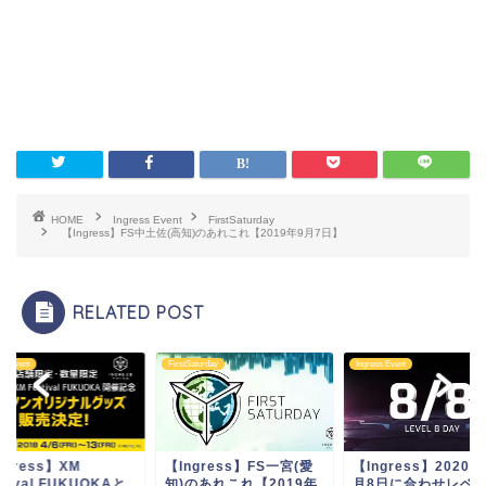
HOME
Ingress Event
FirstSaturday
【Ingress】FS中土佐(高知)のあれこれ【2019年9月7日】
RELATED POST
ss Event
FirstSaturday
Ingress Event
ngress】XM
【Ingress】FS一宮(愛
【Ingress】2020
stival FUKUOKAと
知)のあれこれ【2019年
月8日に合わせレベ