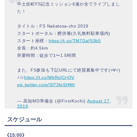
中土佐町FS記念ミッション6連が全てライブしまし
た！
タイトル：FS Nakatosa-cho 2019
スタートポータル：鰹供養(久礼無料駐車場内)
スタート座標：
https://t.co/TM7GafS3b5
全長：約4.5km
所要時間：徒歩で1〜1.5時間
また、FS参加も下記URLにて絶賛募集中です(>∀<)
ﾉ☆
https://t.co/WkRsICrjQV
pic.twitter.com/Sf73foSHWt
— 高知MD準備会 (@FirstKochi)
August 17,
2019
スケジュール
《15:00》