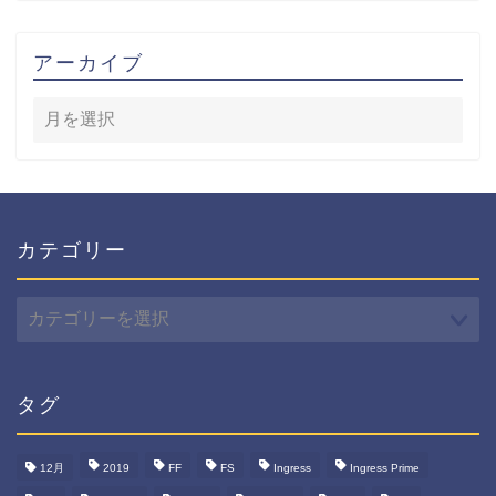
アーカイブ
カテゴリー
カ
テ
ゴ
リ
ー
タグ
12月
2019
FF
FS
Ingress
Ingress Prime