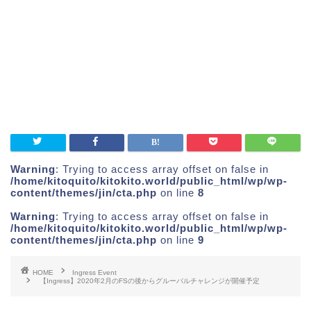
Warning
: Trying to access array offset on false in
/home/kitoquito/kitokito.world/public_html/wp/wp-
content/themes/jin/cta.php
on line
8
Warning
: Trying to access array offset on false in
/home/kitoquito/kitokito.world/public_html/wp/wp-
content/themes/jin/cta.php
on line
9
HOME
Ingress Event
【Ingress】2020年2月のFSの後からグルーバルチャレンジが開催予定