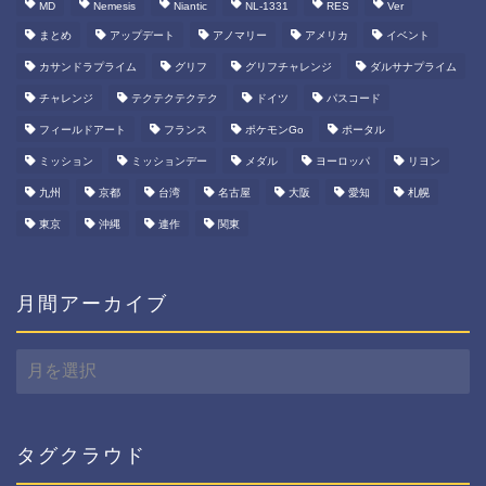
MD
Nemesis
Niantic
NL-1331
RES
Ver
まとめ
アップデート
アノマリー
アメリカ
イベント
カサンドラプライム
グリフ
グリフチャレンジ
ダルサナプライム
チャレンジ
テクテクテクテク
ドイツ
パスコード
フィールドアート
フランス
ポケモンGo
ポータル
ミッション
ミッションデー
メダル
ヨーロッパ
リヨン
九州
京都
台湾
名古屋
大阪
愛知
札幌
東京
沖縄
連作
関東
月間アーカイブ
月
間
ア
ー
カ
タグクラウド
イ