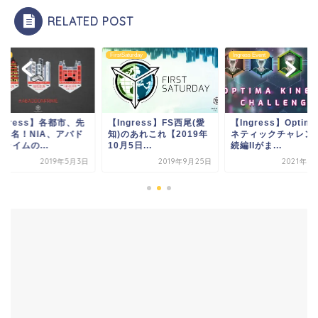
RELATED POST
aly
FirstSaturday
Ingress Event
ngress】各都市、先
【Ingress】FS西尾(愛
【Ingress】Optim
00名！NIA、アバド
知)のあれこれ【2019年
ネティックチャレン
ライムの...
10月5日...
続編IIがま...
2019年5月3日
2019年9月25日
2021年9