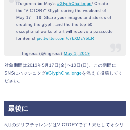
It's gonna be May's
#GlyphChallenge
! Create
the “VICTORY” Glyph during the weekend of
May 17 – 19. Share your images and stories of
creating the glyph, and the the top 50
exceptional works of art will receive a passcode
for items!
pic.twitter.com/c7kXMzY5ER
— Ingress (@ingress)
May 1, 2019
対象期間は2019年5月17日(金)〜19日(日)。この期間に
SNSにハッシュタグ
#GlyphChallenge
を添えて投稿してく
ださい。
最後に
5月のグリフチャレンジはVICTORYです！果たしてオシリ