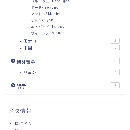
ペルージュ/ Pérouges
ボーヌ/ Beaune
マントン/ Menton
リヨン/ Lyon
ル・ピュイ/ Le puy
ヴィエンヌ/ Vienne
モナコ
2
中国
1
11
海外留学
リヨン
2
3
語学
メタ情報
ログイン