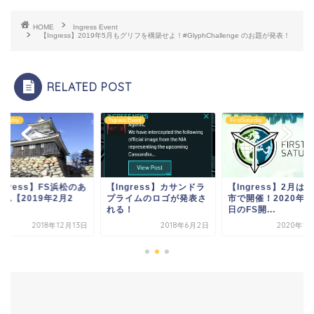
HOME
Ingress Event
【Ingress】2019年5月もグリフを構築せよ！#GlyphChallenge のお題が発表！
RELATED POST
ss Event
FirstSaturday
FirstSaturday
ngress】カサンドラ
【Ingress】2月は14都
【Ingress】FS浜
ライムのロゴが発表さ
市で開催！2020年2月1
れこれ【2019年2月
る！
日のFS開...
日】
2018年6月2日
2020年1月20日
2018年12