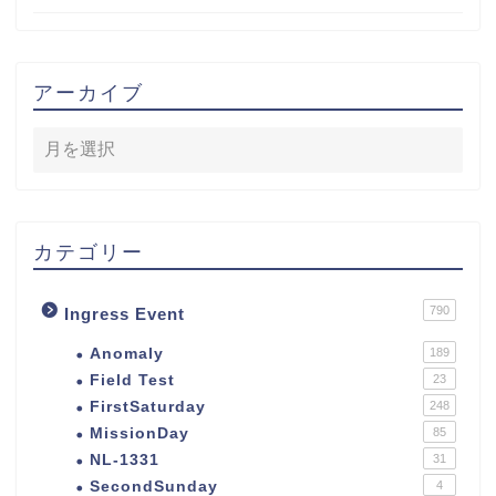
アーカイブ
カテゴリー
790
Ingress Event
Anomaly
189
Field Test
23
FirstSaturday
248
MissionDay
85
NL-1331
31
SecondSunday
4