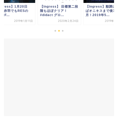
ngress】 目標第二段
【Ingress】順調に行け
【Ingress】1月20
もほぼクリア！
ばオニキスまで後30ヶ
(日)！赤羽でもRES
dact グロ...
月！2019年5...
DlightF...
2020年2月24日
2019年5月14日
2019年1