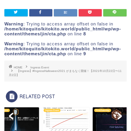
Warning
: Trying to access array offset on false in
/home/kitoquito/kitokito.world/public_html/wp/wp-
content/themes/jin/cta.php
on line
8
Warning
: Trying to access array offset on false in
/home/kitoquito/kitokito.world/public_html/wp/wp-
content/themes/jin/cta.php
on line
9
HOME
Ingress Event
【Ingress】#IngressHalloween2021 がまもなく開催！【2021年10月22日〜11
月2日】
RELATED POST
ss Event
FirstSaturday
Ingress Event