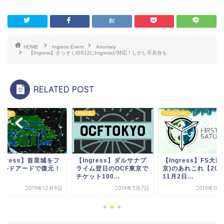
HOME
Ingress Event
Anomaly
【Ingress】さっそくiOS12にIngressが対応！しかし不具合も
RELATED POST
Anomaly
FirstSaturday
Ingress 一般
【Ingress】ダルサナプ
【Ingress】FS大田(東
【Ingress】首
ライム翌日のOCF東京で
京)のあれこれ【2019年
ィールドアードで
チケット100...
11月2日...
2019年3月7日
2019年10月21日
2019