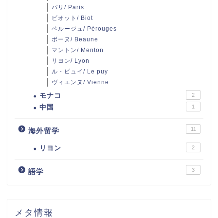
パリ/ Paris
ビオット/ Biot
ペルージュ/ Pérouges
ボーヌ/ Beaune
マントン/ Menton
リヨン/ Lyon
ル・ピュイ/ Le puy
ヴィエンヌ/ Vienne
モナコ
2
中国
1
11
海外留学
リヨン
2
3
語学
メタ情報