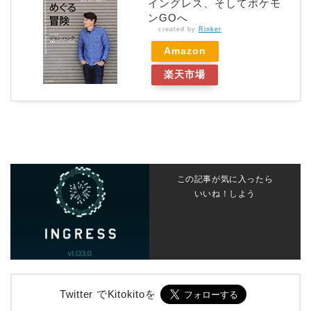
イングレス、そしてポケモ
ンGOへ
created by
Rinker
Amazon
楽天市場
この記事が気に入ったら
いいね！しよう
Twitter でKitokitoを