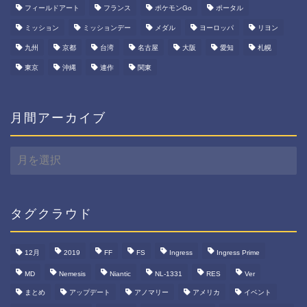
フィールドアート
フランス
ポケモンGo
ポータル
ミッション
ミッションデー
メダル
ヨーロッパ
リヨン
九州
京都
台湾
名古屋
大阪
愛知
札幌
東京
沖縄
連作
関東
月間アーカイブ
月
間
ア
ー
カ
タグクラウド
イ
ブ
12月
2019
FF
FS
Ingress
Ingress Prime
MD
Nemesis
Niantic
NL-1331
RES
Ver
まとめ
アップデート
アノマリー
アメリカ
イベント