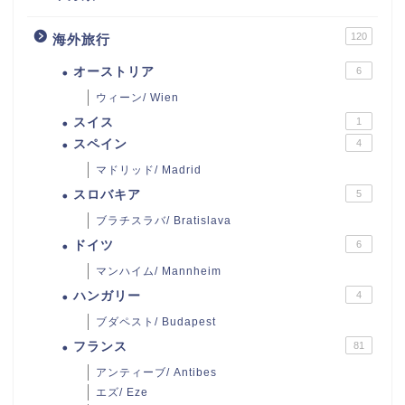
120
海外旅行
オーストリア
6
ウィーン/ Wien
スイス
1
スペイン
4
マドリッド/ Madrid
スロバキア
5
ブラチスラバ/ Bratislava
ドイツ
6
マンハイム/ Mannheim
ハンガリー
4
ブダペスト/ Budapest
フランス
81
アンティーブ/ Antibes
エズ/ Eze