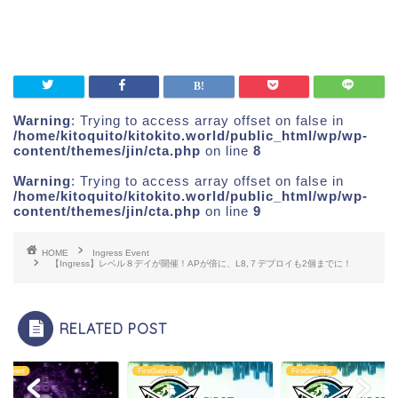
Warning
: Trying to access array offset on false in
/home/kitoquito/kitokito.world/public_html/wp/wp-
content/themes/jin/cta.php
on line
8
Warning
: Trying to access array offset on false in
/home/kitoquito/kitokito.world/public_html/wp/wp-
content/themes/jin/cta.php
on line
9
HOME
Ingress Event
【Ingress】レベル８デイが開催！APが倍に、L8,７デプロイも2個までに！
RELATED POST
ss Event
FirstSaturday
FirstSaturday