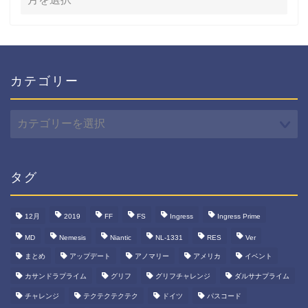
カテゴリー
カ
テ
ゴ
リ
ー
タグ
12月
2019
FF
FS
Ingress
Ingress Prime
MD
Nemesis
Niantic
NL-1331
RES
Ver
まとめ
アップデート
アノマリー
アメリカ
イベント
カサンドラプライム
グリフ
グリフチャレンジ
ダルサナプライム
チャレンジ
テクテクテクテク
ドイツ
パスコード