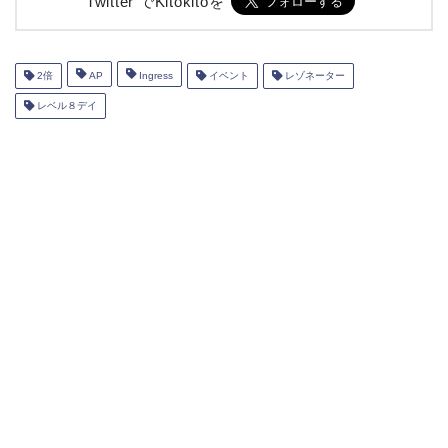
Twitter でKitokitoを
2倍
AP
Ingress
イベント
レゾネーター
レベル８デイ