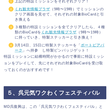
上記の特設ミッションをそれぞれクリア！
くれ観光情報プラザ
（9時〜19時）でミッションの
クリア画面を見せて、それぞれの対象BioCardと引
き換える
３種類の特設ミッションを全てクリアしたら、４種
類のBioCardを
くれ観光情報プラザ
（9時〜19時）
に持っていき、特製ステッカーと引き換え！
3月14日、15日に特製ステッカーを「
ポートピアパ
ーク
」へ持参 し特製ピンバッジゲット！
特設ミッションに結構時間がかかるので事前に特設ミッシ
ョンをプレイして、先にそれぞれの対象BioCardを受け取
っておくのがおすすめです！
５、呉元気ワクわくフェスティバル
MD呉復興は、この「呉元気ワクわくフェスティバル」と