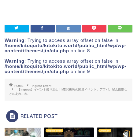
Warning
: Trying to access array offset on false in
/home/kitoquito/kitokito.world/public_html/wp/wp-
content/themes/jin/cta.php
on line
8
Warning
: Trying to access array offset on false in
/home/kitoquito/kitokito.world/public_html/wp/wp-
content/themes/jin/cta.php
on line
9
HOME
Ingress Event
【Ingress】イベント盛り沢山！MD呉復興の関連イベント、アフパ、記念撮影な
どのあれこれ
RELATED POST
aly
Ingress Event
Anomaly