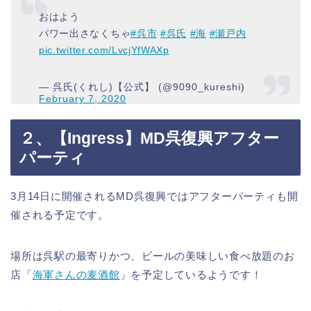
おはよう
パワー出さなくちゃ
#呉市
#呉氏
#海
#瀬戸内
pic.twitter.com/LvcjYfWAXp
— 呉氏(くれし)【公式】 (@9090_kureshi)
February 7, 2020
２、【Ingress】MD呉復興アフター
パーティ
3月14日に開催されるMD呉復興ではアフターパーティも開
催される予定です。
場所は呉駅の最寄りかつ、ビールの美味しい食べ放題のお
店「
海軍さんの麦酒館
」を予定しているようです！