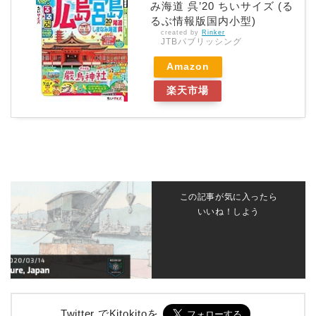
み海道 呉’20 ちいサイズ (る
るぶ情報版国内小型)
created by
Rinker
JTBパブリッシング
Amazon
楽天市場
この記事が気に入ったら
いいね！しよう
Twitter でKitokitoを