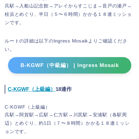
呉駅→入船山記念館→アレイからすこじま→音戸の瀬戸→
桂浜とめぐり、半日（５〜６時間）かかる１８連ミッショ
ンです。
ルートの詳細は以下のIngress Mosaikよりご確認くださ
い。
B-KGWF（中級編） | Ingress Mosaik
C-KGWF（上級編）
18連作
C-KGWF（上級編）
呉駅→阿賀駅→広駅→仁方駅→川尻駅→安浦駅（各駅周
辺）とめぐり、約1日（７〜８時間）かかる１８連ミッシ
ョンです。