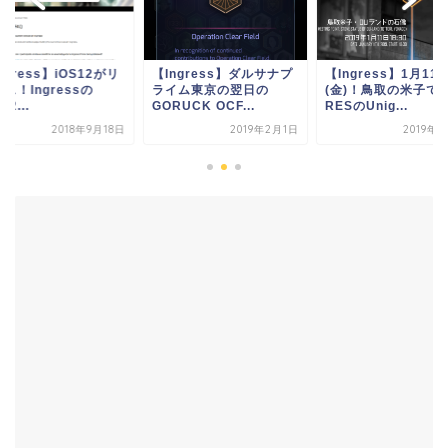
ngress】iOS12がリ
【Ingress】ダルサナプ
【Ingress】1月11
ス！Ingressの
ライム東京の翌日の
(金)！鳥取の米子で
12...
GORUCK OCF...
RESのUnig...
2018年9月18日
2019年2月1日
2019年