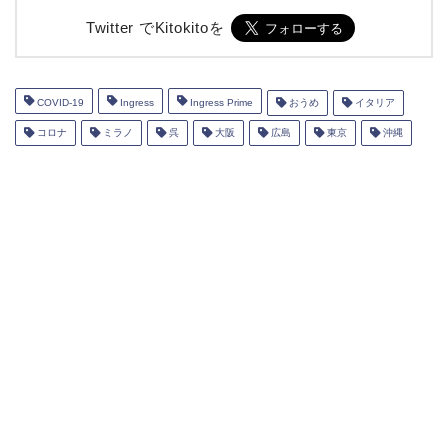
Twitter でKitokitoを
COVID-19
Ingress
Ingress Prime
おうめ
イタリア
コロナ
ミラノ
呉
大阪
広島
東京
沖縄