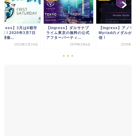
ngress】3月は8都市
【Ingress】ダルサナプ
【Ingress】アノマ
催！2020年3月7日
ライム東京の無料の公式
Myriadのメダルが配
S開催...
アフターパーティ...
信！
2020年2月24日
2019年3月6日
2019年7