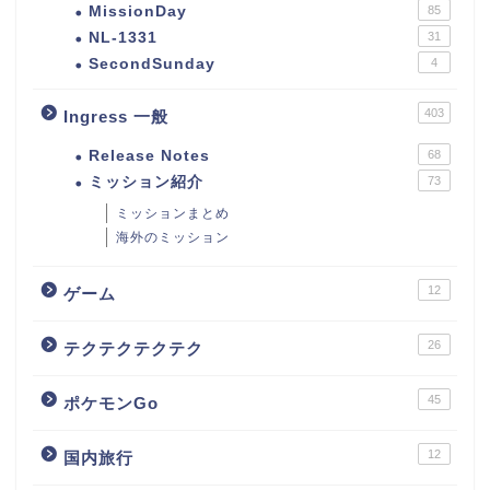
MissionDay
85
NL-1331
31
SecondSunday
4
403
Ingress 一般
Release Notes
68
ミッション紹介
73
ミッションまとめ
海外のミッション
12
ゲーム
26
テクテクテクテク
45
ポケモンGo
12
国内旅行