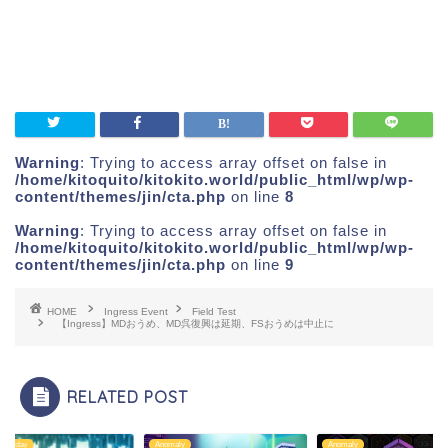
Warning
: Trying to access array offset on false in
/home/kitoquito/kitokito.world/public_html/wp/wp-
content/themes/jin/cta.php
on line
8
Warning
: Trying to access array offset on false in
/home/kitoquito/kitokito.world/public_html/wp/wp-
content/themes/jin/cta.php
on line
9
HOME
Ingress Event
Field Test
【Ingress】MDおうめ、MD呉復興は延期、FSおうめは中止に
RELATED POST
Saturday
Anomaly
Anomaly