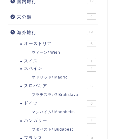
国内旅行
12
未分類
4
海外旅行
120
オーストリア
6
ウィーン/ Wien
スイス
1
スペイン
4
マドリッド/ Madrid
スロバキア
5
ブラチスラバ/ Bratislava
ドイツ
6
マンハイム/ Mannheim
ハンガリー
4
ブダペスト/ Budapest
フランス
81