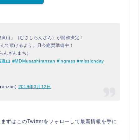
D武蔵嵐山」（むさしらんざん）が開催決定！
しんで頂けるよう、只今絶賛準備中！
 らんざんまち）
蔵嵐山
#MDMusashiranzan
#ingress
#missionday
ranzan)
2019年3月12日
、まずはこのTwitterをフォローして最新情報を手に