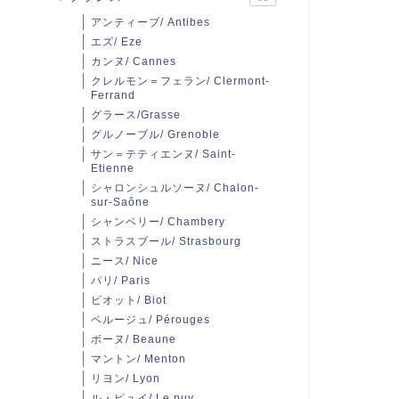
アンティーブ/ Antibes
エズ/ Eze
カンヌ/ Cannes
クレルモン＝フェラン/ Clermont-
Ferrand
グラース/Grasse
グルノーブル/ Grenoble
サン＝テティエンヌ/ Saint-
Etienne
シャロンシュルソーヌ/ Chalon-
sur-Saône
シャンベリー/ Chambery
ストラスブール/ Strasbourg
ニース/ Nice
パリ/ Paris
ビオット/ Biot
ペルージュ/ Pérouges
ボーヌ/ Beaune
マントン/ Menton
リヨン/ Lyon
ル・ピュイ/ Le puy