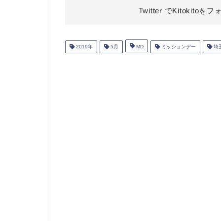
Twitter でKitokitoを
フ
2019年
5月
MD
ミッションデー
埼