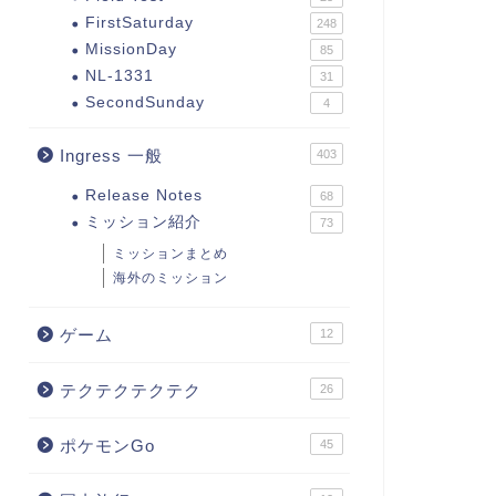
FirstSaturday
248
MissionDay
85
NL-1331
31
SecondSunday
4
Ingress 一般
403
Release Notes
68
ミッション紹介
73
ミッションまとめ
海外のミッション
ゲーム
12
テクテクテクテク
26
ポケモンGo
45